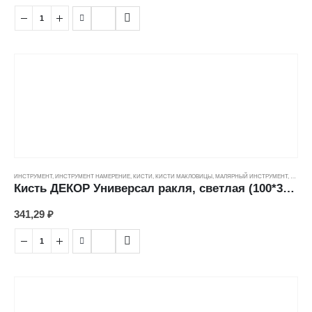
ИНСТРУМЕНТ
,
ИНСТРУМЕНТ НАМЕРЕНИЕ
,
КИСТИ
,
КИСТИ МАКЛОВИЦЫ
,
МАЛЯРНЫЙ ИНСТРУМЕНТ
,
ЦЕНОВ
Кисть ДЕКОР Универсал ракля, светлая (100*30мм)
341,29
₽