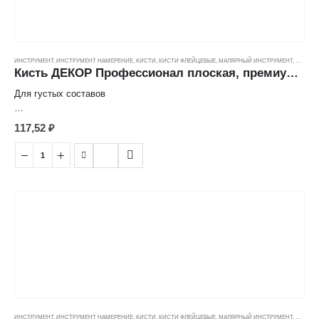
ИНСТРУМЕНТ
,
ИНСТРУМЕНТ НАМЕРЕНИЕ
,
КИСТИ
,
КИСТИ ФЛЕЙЦЕВЫЕ
,
МАЛЯРНЫЙ ИНСТРУМЕНТ
,
ЦЕНОВЫ
Кисть ДЕКОР Профессионал плоская, премиум, серебристая щетина, двухкомп. рукоятка (25мм)
Для густых составов
Эмали
117,52
₽
Алкидные краски
Масляные краски
Декоративные краски
ИНСТРУМЕНТ
,
ИНСТРУМЕНТ НАМЕРЕНИЕ
,
КИСТИ
,
КИСТИ ФЛЕЙЦЕВЫЕ
,
МАЛЯРНЫЙ ИНСТРУМЕНТ
,
ЦЕНОВЫ