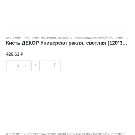
ИНСТРУМЕНТ
,
ИНСТРУМЕНТ НАМЕРЕНИЕ
,
КИСТИ
,
КИСТИ МАКЛОВИЦЫ
,
МАЛЯРНЫЙ ИНСТРУМЕНТ
,
ЦЕНОВ
Кисть ДЕКОР Универсал ракля, светлая (120*30мм)
426,61
₽
ИНСТРУМЕНТ
,
ИНСТРУМЕНТ НАМЕРЕНИЕ
,
КИСТИ
,
КИСТИ МАКЛОВИЦЫ
,
МАЛЯРНЫЙ ИНСТРУМЕНТ
,
ЦЕНОВ