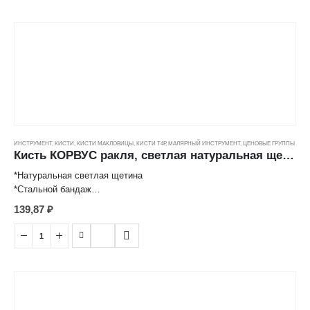
-Натуральная щетина обеспечивает отличные краскообменные
свойства кисти.
-Пластмассовая рукоятка оснащена отверстием для подвески, а
также специальным креплением для фиксации на емкости с
лакокрасочным материалом. Рекомендуется использовать со
стандартными телескопическими стержнями конической формы.
ИНСТРУМЕНТ
,
КИСТИ
,
КИСТИ МАКЛОВИЦЫ
,
КИСТИ Т4Р
,
МАЛЯРНЫЙ ИНСТРУМЕНТ
,
ЦЕНОВЫЕ ГРУППЫ
Кисть КОРВУС ракля, светлая натуральная щетина (30*120мм)
*Натуральная светлая щетина
*Стальной бандаж
*Пластиковый корпус
139,87
₽
-Применяется для нанесения красок, эмалей, лаков и других ЛКМ
на большие поверхности.
-Натуральная щетина обеспечивает отличные краскообменные
свойства кисти.
-Пластмассовая рукоятка оснащена отверстием для подвески, а
также специальным креплением для фиксации на емкости с