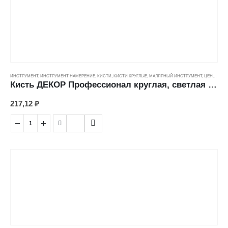
ИНСТРУМЕНТ
,
ИНСТРУМЕНТ НАМЕРЕНИЕ
,
КИСТИ
,
КИСТИ КРУГЛЫЕ
,
МАЛЯРНЫЙ ИНСТРУМЕНТ
,
ЦЕНОВЫЕ ГРУППЫ
Кисть ДЕКОР Профессионал круглая, светлая щетина, двухкомп. ручка (40мм)
217,12
₽