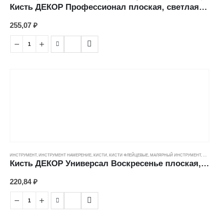
Кисть ДЕКОР Профессионал плоская, светлая щетина, двухкомп. рукоятка (75мм)
255,07
₽
ИНСТРУМЕНТ
,
ИНСТРУМЕНТ НАМЕРЕНИЕ
,
КИСТИ
,
КИСТИ ФЛЕЙЦЕВЫЕ
,
МАЛЯРНЫЙ ИНСТРУМЕНТ
,
ЦЕНОВЫ
Кисть ДЕКОР Универсал Воскресенье плоская, светлая смеш. искусств. щетина, пласт. рук. (100мм)
220,84
₽