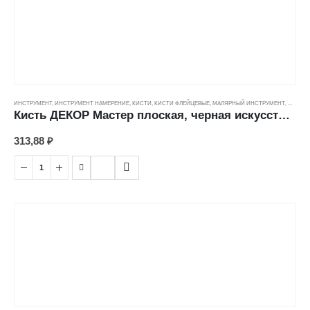
ИНСТРУМЕНТ
,
ИНСТРУМЕНТ НАМЕРЕНИЕ
,
КИСТИ
,
КИСТИ ФЛЕЙЦЕВЫЕ
,
МАЛЯРНЫЙ ИНСТРУМЕНТ
,
ЦЕНОВЫ
Кисть ДЕКОР Мастер плоская, черная искусственная щетина, пластмассовая рукоятка (100мм)
313,88
₽