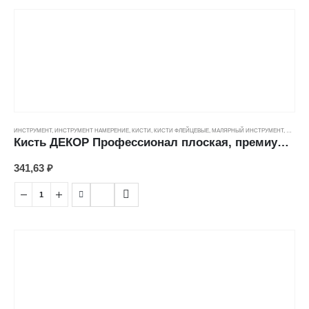
ИНСТРУМЕНТ
,
ИНСТРУМЕНТ НАМЕРЕНИЕ
,
КИСТИ
,
КИСТИ ФЛЕЙЦЕВЫЕ
,
МАЛЯРНЫЙ ИНСТРУМЕНТ
,
ЦЕНОВЫ
Кисть ДЕКОР Профессионал плоская, премиум, серебристая щетина, двухкомп. рукоятка (75мм)
341,63
₽