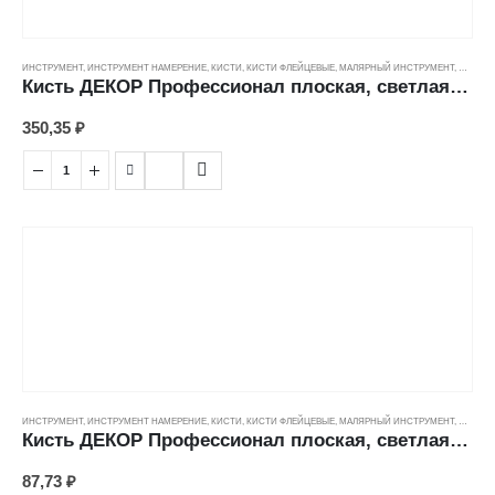
ИНСТРУМЕНТ
,
ИНСТРУМЕНТ НАМЕРЕНИЕ
,
КИСТИ
,
КИСТИ ФЛЕЙЦЕВЫЕ
,
МАЛЯРНЫЙ ИНСТРУМЕНТ
,
ЦЕНОВЫ
Кисть ДЕКОР Профессионал плоская, светлая щетина, двухкомп. рукоятка (100мм)
350,35
₽
ИНСТРУМЕНТ
,
ИНСТРУМЕНТ НАМЕРЕНИЕ
,
КИСТИ
,
КИСТИ ФЛЕЙЦЕВЫЕ
,
МАЛЯРНЫЙ ИНСТРУМЕНТ
,
ЦЕНОВЫ
Кисть ДЕКОР Профессионал плоская, светлая щетина, двухкомп. рукоятка (25мм)
87,73
₽