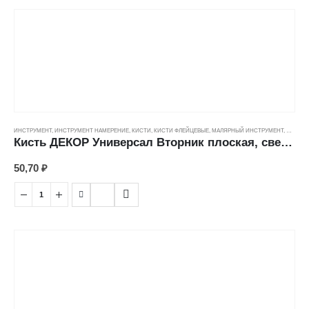
ИНСТРУМЕНТ
,
ИНСТРУМЕНТ НАМЕРЕНИЕ
,
КИСТИ
,
КИСТИ ФЛЕЙЦЕВЫЕ
,
МАЛЯРНЫЙ ИНСТРУМЕНТ
,
ЦЕНОВЫ
Кисть ДЕКОР Универсал Вторник плоская, светлая смеш. искусств. щетина, пласт. рук. (25мм)
50,70
₽