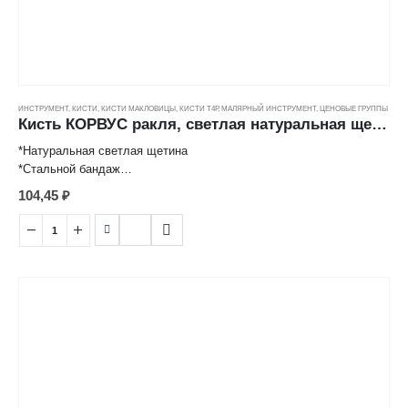
лакокрасочным материалом. Рекомендуется использовать со
стандартными телескопическими стержнями конической формы.
ИНСТРУМЕНТ
,
КИСТИ
,
КИСТИ МАКЛОВИЦЫ
,
КИСТИ Т4Р
,
МАЛЯРНЫЙ ИНСТРУМЕНТ
,
ЦЕНОВЫЕ ГРУППЫ
Кисть КОРВУС ракля, светлая натуральная щетина (30*70мм)
*Натуральная светлая щетина
*Стальной бандаж
*Пластиковый корпус
104,45
₽
-Применяется для нанесения красок, эмалей, лаков и других ЛКМ
на большие поверхности.
-Натуральная щетина обеспечивает отличные краскообменные
свойства кисти.
-Пластмассовая рукоятка оснащена отверстием для подвески, а
также специальным креплением для фиксации на емкости с
лакокрасочным материалом. Рекомендуется использовать со
стандартными телескопическими стержнями конической формы.