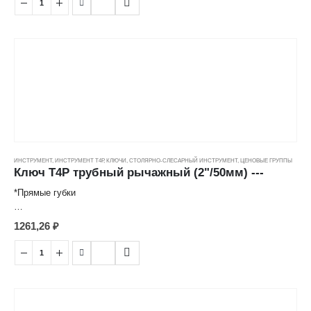
встроенного в корпус червячно-винтового механизма.
ИНСТРУМЕНТ
,
ИНСТРУМЕНТ Т4Р
,
КЛЮЧИ
,
СТОЛЯРНО-СЛЕСАРНЫЙ ИНСТРУМЕНТ
,
ЦЕНОВЫЕ ГРУППЫ
Ключ Т4Р трубный рычажный (2"/50мм) ---
*Прямые губки
-Применяется для проведения работ с водопроводными, газовыми
1261,26
₽
и иными трубами , а также с метрическим крепежом больших
размеров и форм.
-Изготовлен из высококачественной инструментальной стали.
-Изменение размера ключа происходит при использовании
встроенного в корпус червячно-винтового механизма
-Рычажный механизм создает повышенное передаточное