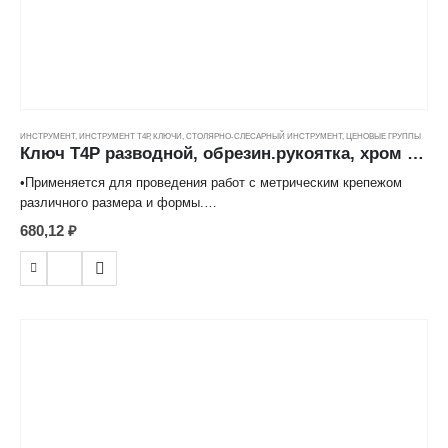
ИНСТРУМЕНТ
,
ИНСТРУМЕНТ Т4Р
,
КЛЮЧИ
,
СТОЛЯРНО-СЛЕСАРНЫЙ ИНСТРУМЕНТ
,
ЦЕНОВЫЕ ГРУППЫ
Ключ Т4Р разводной, обрезин.рукоятка, хром (10''/250мм) ---
•Применяется для проведения работ с метрическим крепежом
различного размера и формы.
•Изготовлен из высококачественной углеродистой стали с
680,12
₽
хромированной поверхностью.
•Изменение размера ключа происходит при использовании
встроенного в корпус червячно-винтового механизма.
•Противоскользящее покрытие рукоятки исключает
проскальзывание инструмента в руке.