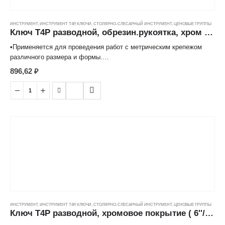
ИНСТРУМЕНТ
,
ИНСТРУМЕНТ Т4Р
,
КЛЮЧИ
,
СТОЛЯРНО-СЛЕСАРНЫЙ ИНСТРУМЕНТ
,
ЦЕНОВЫЕ ГРУППЫ
Ключ Т4Р разводной, обрезин.рукоятка, хром (12''/300мм) ---
•Применяется для проведения работ с метрическим крепежом
различного размера и формы.
•Изготовлен из высококачественной углеродистой стали с
896,62
₽
хромированной поверхностью.
•Изменение размера ключа происходит при использовании
встроенного в корпус червячно-винтового механизма.
•Противоскользящее покрытие рукоятки исключает
проскальзывание инструмента в руке.
ИНСТРУМЕНТ
,
ИНСТРУМЕНТ Т4Р
,
КЛЮЧИ
,
СТОЛЯРНО-СЛЕСАРНЫЙ ИНСТРУМЕНТ
,
ЦЕНОВЫЕ ГРУППЫ
Ключ Т4Р разводной, хромовое покрытие ( 6''/150мм) ---