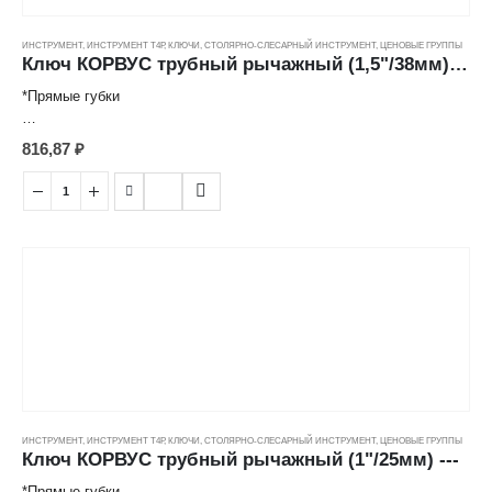
ИНСТРУМЕНТ
,
ИНСТРУМЕНТ Т4Р
,
КЛЮЧИ
,
СТОЛЯРНО-СЛЕСАРНЫЙ ИНСТРУМЕНТ
,
ЦЕНОВЫЕ ГРУППЫ
Ключ КОРВУС трубный рычажный (1,5"/38мм) ---
*Прямые губки
-Применяется для проведения работ с водопроводными, газовыми
816,87
₽
и иными трубами , а также с метрическим крепежом больших
размеров и форм.
-Изготовлен из высококачественной инструментальной стали.
-Изменение размера ключа происходит при использовании
встроенного в корпус червячно-винтового механизма
-Рычажный механизм создает повышенное передаточное
соотношение, обеспечивая максимальное прилагаемое усилие.
ИНСТРУМЕНТ
,
ИНСТРУМЕНТ Т4Р
,
КЛЮЧИ
,
СТОЛЯРНО-СЛЕСАРНЫЙ ИНСТРУМЕНТ
,
ЦЕНОВЫЕ ГРУППЫ
Ключ КОРВУС трубный рычажный (1"/25мм) ---
*Прямые губки