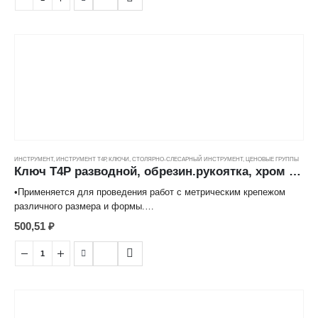
встроенного в корпус червячно-винтового механизма.
•Противоскользящее покрытие рукоятки исключает
проскальзывание инструмента в руке.
ИНСТРУМЕНТ
,
ИНСТРУМЕНТ Т4Р
,
КЛЮЧИ
,
СТОЛЯРНО-СЛЕСАРНЫЙ ИНСТРУМЕНТ
,
ЦЕНОВЫЕ ГРУППЫ
Ключ Т4Р разводной, обрезин.рукоятка, хром ( 8''/200мм) ---
•Применяется для проведения работ с метрическим крепежом
различного размера и формы.
•Изготовлен из высококачественной углеродистой стали с
500,51
₽
хромированной поверхностью.
•Изменение размера ключа происходит при использовании
встроенного в корпус червячно-винтового механизма.
•Противоскользящее покрытие рукоятки исключает
проскальзывание инструмента в руке.