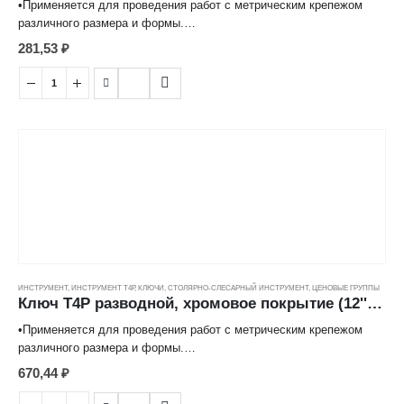
•Применяется для проведения работ с метрическим крепежом
различного размера и формы.
•Изготовлен из высококачественной углеродистой стали с
281,53
₽
хромированной поверхностью.
•Изменение размера ключа происходит при использовании
встроенного в корпус червячно-винтового механизма.
ИНСТРУМЕНТ
,
ИНСТРУМЕНТ Т4Р
,
КЛЮЧИ
,
СТОЛЯРНО-СЛЕСАРНЫЙ ИНСТРУМЕНТ
,
ЦЕНОВЫЕ ГРУППЫ
Ключ Т4Р разводной, хромовое покрытие (12''/300мм) ---
•Применяется для проведения работ с метрическим крепежом
различного размера и формы.
•Изготовлен из высококачественной углеродистой стали с
670,44
₽
хромированной поверхностью.
•Изменение размера ключа происходит при использовании