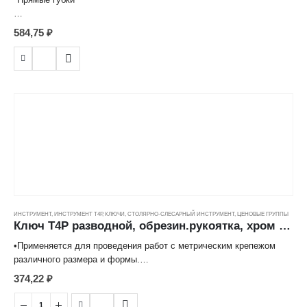
-Применяется для проведения работ с водопроводными, газовыми
584,75
₽
и иными трубами , а также с метрическим крепежом больших
размеров и форм.
-Изготовлен из высококачественной инструментальной стали.
-Изменение размера ключа происходит при использовании
встроенного в корпус червячно-винтового механизма
-Рычажный механизм создает повышенное передаточное
соотношение, обеспечивая максимальное прилагаемое усилие.
ИНСТРУМЕНТ
,
ИНСТРУМЕНТ Т4Р
,
КЛЮЧИ
,
СТОЛЯРНО-СЛЕСАРНЫЙ ИНСТРУМЕНТ
,
ЦЕНОВЫЕ ГРУППЫ
Ключ Т4Р разводной, обрезин.рукоятка, хром ( 6''/150мм) ---
•Применяется для проведения работ с метрическим крепежом
различного размера и формы.
•Изготовлен из высококачественной углеродистой стали с
374,22
₽
хромированной поверхностью.
•Изменение размера ключа происходит при использовании