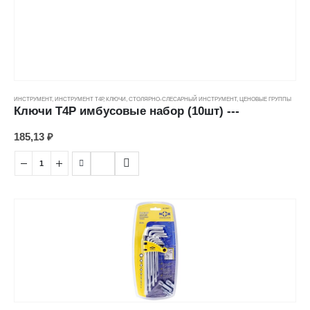
соотношение, обеспечивая максимальное прилагаемое усилие.
ИНСТРУМЕНТ
,
ИНСТРУМЕНТ Т4Р
,
КЛЮЧИ
,
СТОЛЯРНО-СЛЕСАРНЫЙ ИНСТРУМЕНТ
,
ЦЕНОВЫЕ ГРУППЫ
Ключи Т4Р имбусовые набор (10шт) ---
185,13
₽