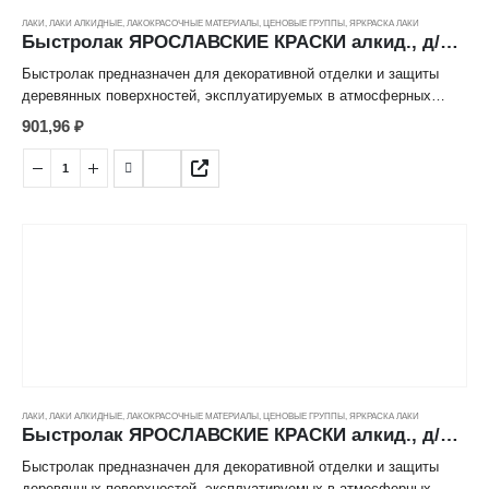
ЛАКИ
,
ЛАКИ АЛКИДНЫЕ
,
ЛАКОКРАСОЧНЫЕ МАТЕРИАЛЫ
,
ЦЕНОВЫЕ ГРУППЫ
,
ЯРКРАСКА ЛАКИ
Быстролак ЯРОСЛАВСКИЕ КРАСКИ алкид., д/наружных и внутренних работ, золотой дуб ( 0,7кг)
Быстролак предназначен для декоративной отделки и защиты
деревянных поверхностей, эксплуатируемых в атмосферных
условиях (наружные стены и фасадные элементы, оконные рамы,
901,96
₽
наличники, ограды, скамьи) и внутри помещений (двери, мебель,
стены). Выпускается бесцветный и различных цветов,
имитирующих естественные породы дерева. Экономичный.
Устойчив к атмосферным воздействиям (осадки, солнечное
излучение, перепады температур).
Преимущества
- сохнет 5 часов
- атмосферостойкий
- подчеркивает текстуру древесины
ЛАКИ
,
ЛАКИ АЛКИДНЫЕ
,
ЛАКОКРАСОЧНЫЕ МАТЕРИАЛЫ
,
ЦЕНОВЫЕ ГРУППЫ
,
ЯРКРАСКА ЛАКИ
Быстролак ЯРОСЛАВСКИЕ КРАСКИ алкид., д/наружных и внутренних работ, орегон ( 0,7кг)
- глянцевый
Состав: алкидный лак, специальные добавки, растворители,
Быстролак предназначен для декоративной отделки и защиты
пигменты.
деревянных поверхностей, эксплуатируемых в атмосферных