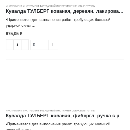
ИНСТРУМЕНТ
,
ИНСТРУМЕНТ Т4Р
,
УДАРНЫЙ ИНСТРУМЕНТ
,
ЦЕНОВЫЕ ГРУППЫ
Кувалда ТУЛБЕРГ кованая, деревян. лакирован. ручка (1500гр) ---
•Применяется для выполнения работ, требующих большой
ударной силы.
•Квадратная рабочая часть из кованой стали повышенной
975,05
₽
твердости отшлифована со всех сторон и покрыта черным лаком.
•Лакированная рукоятка изготовлена из устойчивых к высыханию
твердых сортов дерева.
ИНСТРУМЕНТ
,
ИНСТРУМЕНТ Т4Р
,
УДАРНЫЙ ИНСТРУМЕНТ
,
ЦЕНОВЫЕ ГРУППЫ
Кувалда ТУЛБЕРГ кованая, фибергл. ручка с рез.покр. (1500гр) ---
•Применяется для выполнения работ, требующих большой
ударной силы.