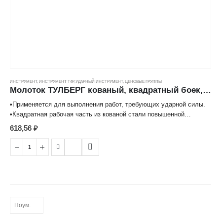
ИНСТРУМЕНТ
,
ИНСТРУМЕНТ Т4Р
,
УДАРНЫЙ ИНСТРУМЕНТ
,
ЦЕНОВЫЕ ГРУППЫ
Молоток ТУЛБЕРГ кованый, квадратный боек, деревян. ручка ( 800гр) ---
•Применяется для выполнения работ, требующих ударной силы.
•Квадратная рабочая часть из кованой стали повышенной
твердости покрыта черным лаком.
618,56
₽
•Рукоятка изготовлена из устойчивых к высыханию твердых
сортов дерева.