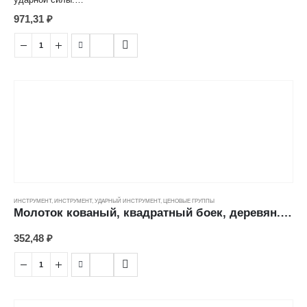
•Квадратная рабочая часть из кованой стали повышенной
971,31
₽
твердости отшлифована со всех сторон и покрыта черным лаком.
•Рукоятка из фибергласа с резиновым покрытием исключает
проскальзывание инструмента в руке, устойчива к высыханию,
значительно гасит вибрацию, снижает утомляемость и создает
дополнительный комфорт при работе.
ИНСТРУМЕНТ
,
ИНСТРУМЕНТ
,
УДАРНЫЙ ИНСТРУМЕНТ
,
ЦЕНОВЫЕ ГРУППЫ
Молоток кованый, квадратный боек, деревян. ручка ( 800гр) ---
352,48
₽