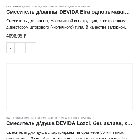
САНТЕХНИКА
,
СМЕСИТЕЛИ
,
СМЕСИТЕЛИ DEVIDA
,
ЦЕНОВЫЕ ГРУППЫ
Смеситель д/ванны DEVIDA Elra однорычажный, литой, кор. излив, картридж 40мм, кнопочный дивертор ---
Смеситель для ванны, монолитной конструкции, с встроенным
дивертором штокового (кнопочного) типа. В качестве запорной
арматуры используется картридж типоразмера 40 мм. Вынос
4096,95
₽
смесителя от стены составляет 152 мм. Максимальная высота
смесителя от оси крепления составляет 89 мм. В комплектацию
входит крепежный комплект, двухпозиционный кронштейн для
пристенного крепления лейки, большая лейка с ситом диаметром
100 мм и качественный хромированный шланг для душа с
двойным замком и устойчивым к перепадам температур
полимерным внутренним шлангом. Отличительной особенностью
крепежного комплекта являются эксцентрики из нержавеющей
стали 304 с шумоподавляющими вставками из нетоксичной
EPDM-резины. Смеситель оснащен ручкой ручкой округлой
формы без отверстия на рычаге.
САНТЕХНИКА
,
СМЕСИТЕЛИ
,
СМЕСИТЕЛИ DEVIDA
,
ЦЕНОВЫЕ ГРУППЫ
Смеситель д/душа DEVIDA Lozzi, без излива, картридж 35мм ---
Смеситель для душа с картриджем типоразмера 35 мм вынос
смесителя 120мм. Максимальная высота от оси крепления - 85