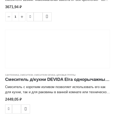
мм. В комплектацию входит крепежный комплект,
3671,94
₽
двухпозиционный кронштейн для пристенного крепления лейки,
большая лейка с ситом диаметром 100 мм и качественный
хромированный шланг для душа с двойным замком и устойчивым
к перепадам температур полимерным внутренним шлангом.
Отличительной особенностью крепежного комплекта являются
эксцентрики из нержавеющей стали 304 с шумоподавляющими
вставками из нетоксичной EPDM-резины. Смеситель оснащен
ручкой округлой формы без отверстия на рычаге.
САНТЕХНИКА
,
СМЕСИТЕЛИ
,
СМЕСИТЕЛИ DEVIDA
,
ЦЕНОВЫЕ ГРУППЫ
Смеситель д/кухни DEVIDA Elra однорычажный, кор. излив, картридж 40мм, гайка ---
Смеситель с коротким изливом позволяет использовать его как
для кухни, так и для раковины в ванной комнате или техническом
помещении. Крепление к столешнице осуществляется при
2449,05
₽
помощи большой удобной гайки, не требующей использования
инструмента. В качестве запорной арматуры используется
картридж типоразмера 40 мм. Длина излива по осям корпус-