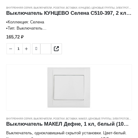
ВНУТРЕННЯЯ СЕРИЯ
,
ВЫКЛЮЧАТЕЛИ, РОЗЕТКИ, ВСТАВКИ
,
КУНЦЕВО
,
ЦЕНОВЫЕ ГРУППЫ
,
ЭЛЕКТРОТОВАРЫ
Выключатель КУНЦЕВО Селена С510-397, 2 кл. с подсв., белый (10А)
•Коллекция: Селена
•Тип: Выключатель
•Тип установки: Встроенный
165,72
₽
•Подсветка: Есть
•Форма: Квадратная
•Количество клавиш: 2
•Номинальный ток, А: 10 А
•Нормируемое напряжение, В: 220
•Степень защиты: IP20
•Материал: АБС-пластик
•Размер (ВхШхГ): 80,4×80,4×40,2 мм
ВНУТРЕННЯЯ СЕРИЯ
,
ВЫКЛЮЧАТЕЛИ, РОЗЕТКИ, ВСТАВКИ
,
МАКЕЛ
,
ЦЕНОВЫЕ ГРУППЫ
,
ЭЛЕКТРОТОВАРЫ
Выключатель МАКЕЛ Дефне, 1 кл, белый (10А/250В)
Выключатель, одноклавишный скрытой установки. Цвет-белый.