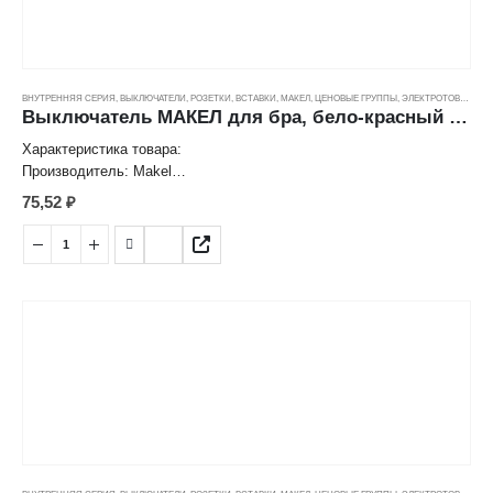
ВНУТРЕННЯЯ СЕРИЯ
,
ВЫКЛЮЧАТЕЛИ, РОЗЕТКИ, ВСТАВКИ
,
МАКЕЛ
,
ЦЕНОВЫЕ ГРУППЫ
,
ЭЛЕКТРОТОВАРЫ
Выключатель МАКЕЛ для бра, бело-красный (6А)
Характеристика товара:
Производитель: Makel
Выключатель для бра
75,52
₽
Цвет: белый/красный
Номинальный ток: 6 A
Номинальное напряжение: 250 V
Степень защиты: IP20
Страна: Турция