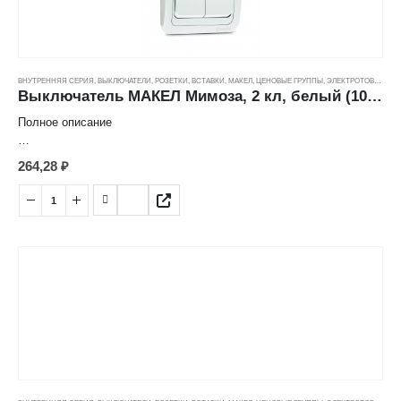
Степень защиты: IP20
Номинальное напряжение: 250 В
Количество постов: 1
ВНУТРЕННЯЯ СЕРИЯ
,
ВЫКЛЮЧАТЕЛИ, РОЗЕТКИ, ВСТАВКИ
,
МАКЕЛ
,
ЦЕНОВЫЕ ГРУППЫ
,
ЭЛЕКТРОТОВАРЫ
Выключатель МАКЕЛ Мимоза, 2 кл, белый (10А/250В)
Полное описание
Характеристика товара:
264,28
₽
Выключатель 2кл
Страна: Турция
Производитель: Makel
Серия: Mimoza
Номинальный ток: 10 А
Цвет: белый
Способ монтажа: скрытый
Количество клавиш: 2
Степень защиты: IP20
Номинальное напряжение: 250 В
Количество постов: 1