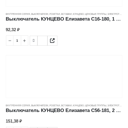
степень защиты, ip: IP20
Тип выключателя: Выключатель
ВНУТРЕННЯЯ СЕРИЯ
,
ВЫКЛЮЧАТЕЛИ, РОЗЕТКИ, ВСТАВКИ
,
КУНЦЕВО
,
ЦЕНОВЫЕ ГРУППЫ
,
ЭЛЕКТРОТОВАРЫ
цвет: Белый
Выключатель КУНЦЕВО Елизавета С16-180, 1 кл с подсв., слоновая кость (6А/250В) ---
Число штепсельных розеток: 1
Ширина устройства: 82
92,32
₽
ширина, мм: 82
ВНУТРЕННЯЯ СЕРИЯ
,
ВЫКЛЮЧАТЕЛИ, РОЗЕТКИ, ВСТАВКИ
,
КУНЦЕВО
,
ЦЕНОВЫЕ ГРУППЫ
,
ЭЛЕКТРОТОВАРЫ
Выключатель КУНЦЕВО Елизавета С56-181, 2 кл с подсв., белый (6А/250В) ---
151,38
₽