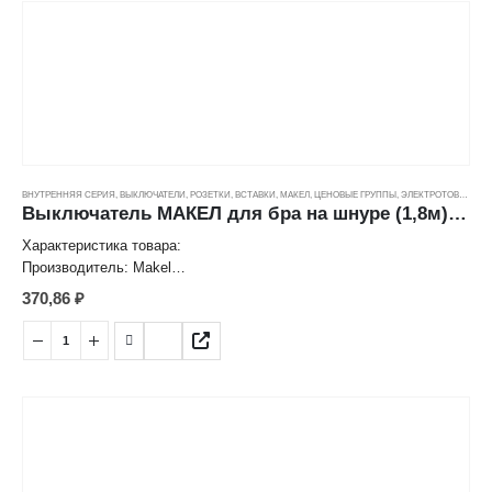
Степень защиты: IP20
Страна: Турция
ВНУТРЕННЯЯ СЕРИЯ
,
ВЫКЛЮЧАТЕЛИ, РОЗЕТКИ, ВСТАВКИ
,
МАКЕЛ
,
ЦЕНОВЫЕ ГРУППЫ
,
ЭЛЕКТРОТОВАРЫ
Выключатель МАКЕЛ для бра на шнуре (1,8м) с вилкой (6А)
Характеристика товара:
Производитель: Makel
Переключатель-бра на шнуре с вилкой
370,86
₽
Цвет: Белый
Номинальный ток: 6 A
Номинальное напряжение: 250 V
Степень защиты: IP20
Страна: Турция