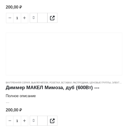
Диммер 600 W
200,00
₽
Цвет: Серебро
Способ монтажа: Скрытый
Потребляемая мощность: 60-600 W
Номинальное напряжение: 250 V
Степень защиты: IP20
Страна: Турция
ВНУТРЕННЯЯ СЕРИЯ
,
ВЫКЛЮЧАТЕЛИ, РОЗЕТКИ, ВСТАВКИ
,
РАСПРОДАЖА
,
ЦЕНОВЫЕ ГРУППЫ
,
ЭЛЕКТРОТОВАРЫ
Диммер МАКЕЛ Мимоза, дуб (600Вт) ---
Полное описание
Характеристика товара:
200,00
₽
Светорегулятор
Страна: Турция
Производитель: Makel