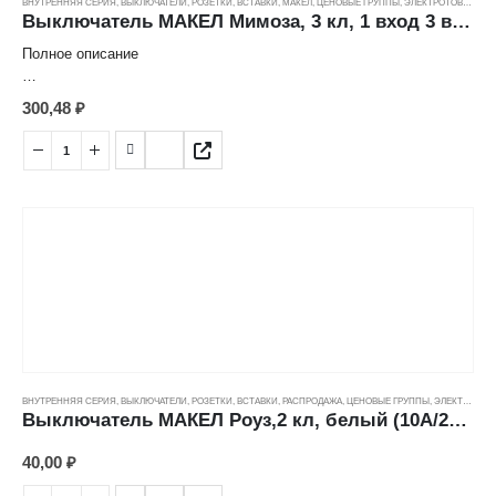
ВНУТРЕННЯЯ СЕРИЯ
,
ВЫКЛЮЧАТЕЛИ, РОЗЕТКИ, ВСТАВКИ
,
МАКЕЛ
,
ЦЕНОВЫЕ ГРУППЫ
,
ЭЛЕКТРОТОВАРЫ
Выключатель МАКЕЛ Мимоза, 3 кл, 1 вход 3 выхода, белый (10А/250В) ---
Полное описание
Характеристика товара:
300,48
₽
Выключатель 3кл
Страна: Турция
Производитель: Makel
Серия: Mimoza
Номинальный ток: 10 А
Цвет: белый
Способ монтажа: скрытый
Количество клавиш: 3
Степень защиты: IP20
Номинальное напряжение: 250 В
ВНУТРЕННЯЯ СЕРИЯ
,
ВЫКЛЮЧАТЕЛИ, РОЗЕТКИ, ВСТАВКИ
,
РАСПРОДАЖА
,
ЦЕНОВЫЕ ГРУППЫ
,
ЭЛЕКТРОТОВАРЫ
Выключатель МАКЕЛ Роуз,2 кл, белый (10А/250В) СО ВСТАВКОЙ ---
40,00
₽