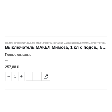
Цвет: белый
Способ монтажа: скрытый
Количество клавиш: 1
Степень защиты: IP20
Номинальное напряжение: 250 В
ВНУТРЕННЯЯ СЕРИЯ
,
ВЫКЛЮЧАТЕЛИ, РОЗЕТКИ, ВСТАВКИ
,
МАКЕЛ
,
ЦЕНОВЫЕ ГРУППЫ
,
ЭЛЕКТРОТОВАРЫ
Выключатель МАКЕЛ Мимоза, 1 кл с подсв., белый (10А/250В)
Полное описание
Характеристика товара:
257,88
₽
Выключатель 1кл с подсветкой
Страна: Турция
Производитель: Makel
Серия: Mimoza
Номинальный ток: 10 А
Цвет: белый
Способ монтажа: скрытый
Количество клавиш: 1
Индикация: есть