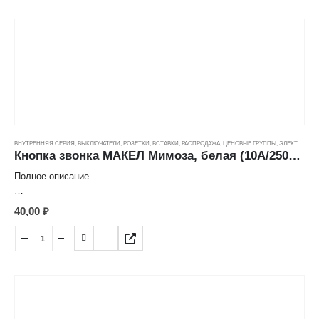
Серия: Mimoza
Цвет: дуб
Способ монтажа: скрытый
Степень защиты: IP20
Номинальное напряжение: 250 В
ВНУТРЕННЯЯ СЕРИЯ
,
ВЫКЛЮЧАТЕЛИ, РОЗЕТКИ, ВСТАВКИ
,
РАСПРОДАЖА
,
ЦЕНОВЫЕ ГРУППЫ
,
ЭЛЕКТРОТОВАРЫ
Кнопка звонка МАКЕЛ Мимоза, белая (10А/250В) ---
Полное описание
Характеристика товара:
40,00
₽
Кнопка звонка
Страна: Турция
Производитель: Makel
Серия: Mimoza
Цвет: белый
Способ монтажа: скрытый
Номинальное напряжение: 250 В