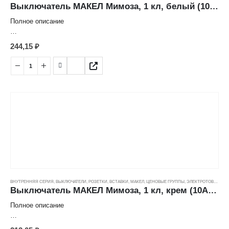
Выключатель МАКЕЛ Мимоза, 1 кл, белый (10А/250В)
Полное описание
Характеристика товара:
244,15
₽
Выключатель 1кл
Страна: Турция
Производитель: Makel
Серия: Mimoza
Номинальный ток: 10 А
Цвет: белый
Способ монтажа: скрытый
Количество клавиш: 1
Степень защиты: IP20
Номинальное напряжение: 250 В
Количество постов: 1
ВНУТРЕННЯЯ СЕРИЯ
,
ВЫКЛЮЧАТЕЛИ, РОЗЕТКИ, ВСТАВКИ
,
МАКЕЛ
,
ЦЕНОВЫЕ ГРУППЫ
,
ЭЛЕКТРОТОВАРЫ
Выключатель МАКЕЛ Мимоза, 1 кл, крем (10А/250В)
Полное описание
Характеристика товара: