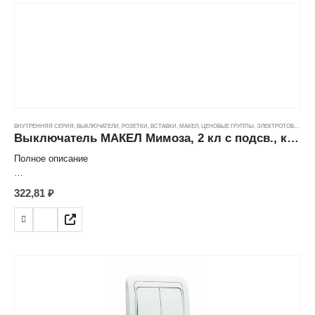
Номинальный ток: 10 А
Цвет: белый
Способ монтажа: скрытый
Количество клавиш: 2
Индикация: есть
Степень защиты: IP20
Номинальное напряжение: 250 В
Количество постов: 1
ВНУТРЕННЯЯ СЕРИЯ
,
ВЫКЛЮЧАТЕЛИ, РОЗЕТКИ, ВСТАВКИ
,
МАКЕЛ
,
ЦЕНОВЫЕ ГРУППЫ
,
ЭЛЕКТРОТОВАРЫ
Выключатель МАКЕЛ Мимоза, 2 кл с подсв., крем (10А/250В) ---
Полное описание
Характеристика товара:
322,81
₽
Выключатель 2 кл. с подсветкой
Страна: Турция
Производитель: Makel
Серия: Mimoza
Номинальный ток: 10 А
Цвет: крем
Способ монтажа: скрытый
Количество клавиш: 2
Индикация: есть