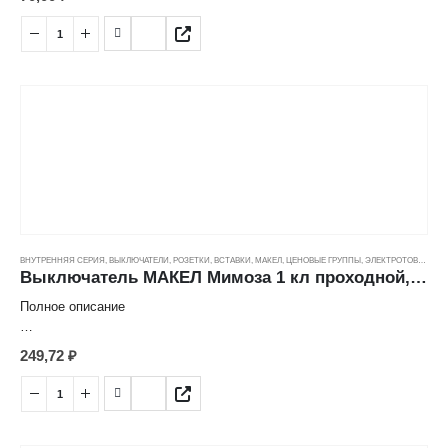
Выключатель 2кл с подсветкой
Страна: Турция
Производитель: Makel
Серия: Lillium
Номинальный ток: 10 А
Цвет: крем
Способ монтажа: скрытый
Тип серии: рамочная
Количество клавиш: 2
Индикация: есть
Степень защиты: IP20
Номинальное напряжение: 250 В
ВНУТРЕННЯЯ СЕРИЯ
,
ВЫКЛЮЧАТЕЛИ, РОЗЕТКИ, ВСТАВКИ
,
МАКЕЛ
,
ЦЕНОВЫЕ ГРУППЫ
,
ЭЛЕКТРОТОВАРЫ
Выключатель МАКЕЛ Мимоза 1 кл проходной, белый (10А/250В) ---
Полное описание
Характеристика товара:
249,72
₽
Выключатель 1 кл. проходной
Страна: Турция
Производитель: Makel
Серия: Mimoza
Номинальный ток: 10 А