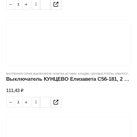
ВНУТРЕННЯЯ СЕРИЯ
,
ВЫКЛЮЧАТЕЛИ, РОЗЕТКИ, ВСТАВКИ
,
КУНЦЕВО
,
ЦЕНОВЫЕ ГРУППЫ
,
ЭЛЕКТРОТОВАРЫ
Выключатель КУНЦЕВО Елизавета С56-181, 2 кл с подсв., слоновая кость (6А/250В) ---
111,43
₽