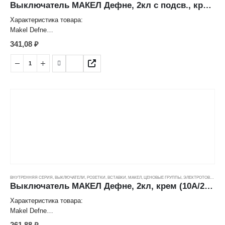
Выключатель МАКЕЛ Дефне, 2кл с подсв., крем (10А/250В) ---
Характеристика товара:
Makel Defne
Выключатель двухклавишный с подсветкой
341,08
₽
Цвет: Крем
Способ монтажа: скрытый
Номинальное напряжение: 250 V
Номинальный ток: 10 А
Степень защиты: IP20
Страна: Турция
ВНУТРЕННЯЯ СЕРИЯ
,
ВЫКЛЮЧАТЕЛИ, РОЗЕТКИ, ВСТАВКИ
,
МАКЕЛ
,
ЦЕНОВЫЕ ГРУППЫ
,
ЭЛЕКТРОТОВАРЫ
Выключатель МАКЕЛ Дефне, 2кл, крем (10А/250В) ---
Характеристика товара:
Makel Defne
Выключатель двухклавишный