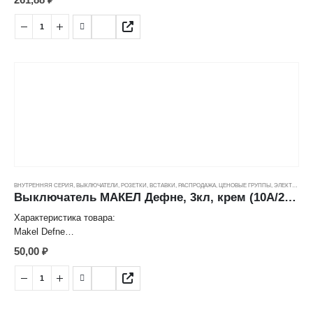
261,88
₽
Цвет: Крем
Способ монтажа: скрытый
Номинальное напряжение: 250 V
Номинальный ток: 10 А
Степень защиты: IP20
Страна: Турция
ВНУТРЕННЯЯ СЕРИЯ
,
ВЫКЛЮЧАТЕЛИ, РОЗЕТКИ, ВСТАВКИ
,
РАСПРОДАЖА
,
ЦЕНОВЫЕ ГРУППЫ
,
ЭЛЕКТРОТОВАРЫ
Выключатель МАКЕЛ Дефне, 3кл, крем (10А/250В) ---
Характеристика товара:
Makel Defne
Выключатель трехклавишный
50,00
₽
Цвет: Крем
Способ монтажа: скрытый
Номинальное напряжение: 250 V
Номинальный ток: 10 А