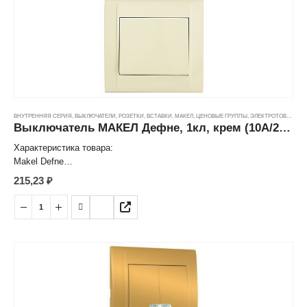
ВНУТРЕННЯЯ СЕРИЯ
,
ВЫКЛЮЧАТЕЛИ, РОЗЕТКИ, ВСТАВКИ
,
МАКЕЛ
,
ЦЕНОВЫЕ ГРУППЫ
,
ЭЛЕКТРОТОВАРЫ
Выключатель МАКЕЛ Дефне, 1кл, крем (10А/250В) ---
Характеристика товара:
Makel Defne
Выключатель одноклавишный
215,23
₽
Цвет: Крем
Способ монтажа: скрытый
Номинальное напряжение: 250 V
Номинальный ток: 10 А
Степень защиты: IP20
Страна: Турция