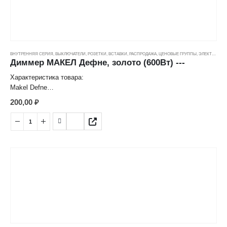
ВНУТРЕННЯЯ СЕРИЯ
,
ВЫКЛЮЧАТЕЛИ, РОЗЕТКИ, ВСТАВКИ
,
РАСПРОДАЖА
,
ЦЕНОВЫЕ ГРУППЫ
,
ЭЛЕКТРОТОВАРЫ
Диммер МАКЕЛ Дефне, золото (600Вт) ---
Характеристика товара:
Makel Defne
Диммер 600 W
200,00
₽
Цвет: Золотой
Способ монтажа: Скрытый
Потребляемая мощность: 60-600 W
Номинальное напряжение: 250 V
Степень защиты: IP20
Страна: Турция