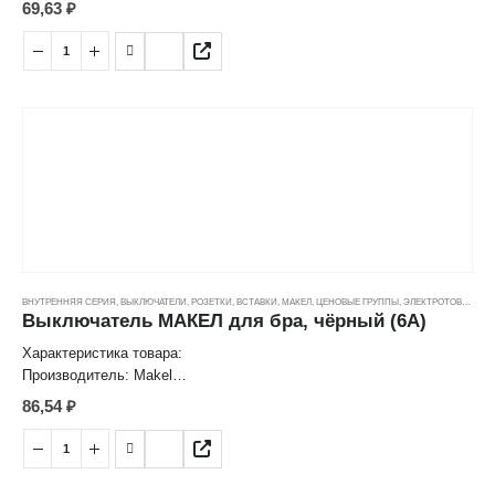
69,63
₽
Цвет: черный/красный
Номинальный ток: 6 A
Номинальное напряжение: 250 V
Степень защиты: IP20
Страна: Турция
ВНУТРЕННЯЯ СЕРИЯ
,
ВЫКЛЮЧАТЕЛИ, РОЗЕТКИ, ВСТАВКИ
,
МАКЕЛ
,
ЦЕНОВЫЕ ГРУППЫ
,
ЭЛЕКТРОТОВАРЫ
Выключатель МАКЕЛ для бра, чёрный (6А)
Характеристика товара:
Производитель: Makel
Выключатель для бра
86,54
₽
Цвет: черный
Номинальный ток: 6 A
Номинальное напряжение: 250 V
Степень защиты: IP20