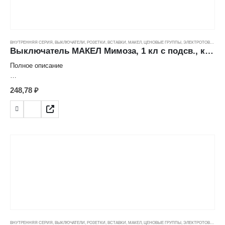
Степень защиты: IP20
Номинальное напряжение: 250 В
Количество постов: 1
ВНУТРЕННЯЯ СЕРИЯ
,
ВЫКЛЮЧАТЕЛИ, РОЗЕТКИ, ВСТАВКИ
,
МАКЕЛ
,
ЦЕНОВЫЕ ГРУППЫ
,
ЭЛЕКТРОТОВАРЫ
Выключатель МАКЕЛ Мимоза, 1 кл с подсв., крем (10А/250В) ---
Полное описание
Характеристика товара:
248,78
₽
Выключатель 1 кл. с подсветкой
Страна: Турция
Производитель: Makel
Серия: Mimoza
Номинальный ток: 10 А
Цвет: крем
Способ монтажа: скрытый
Количество клавиш: 1
Индикация: есть
Степень защиты: IP20
Номинальное напряжение: 250 В
Количество постов: 1
ВНУТРЕННЯЯ СЕРИЯ
,
ВЫКЛЮЧАТЕЛИ, РОЗЕТКИ, ВСТАВКИ
,
МАКЕЛ
,
ЦЕНОВЫЕ ГРУППЫ
,
ЭЛЕКТРОТОВАРЫ