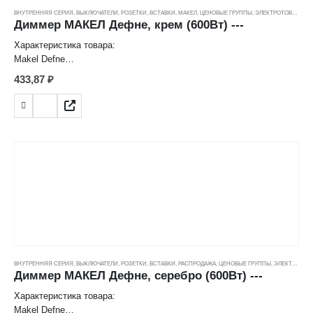
ВНУТРЕННЯЯ СЕРИЯ
,
ВЫКЛЮЧАТЕЛИ, РОЗЕТКИ, ВСТАВКИ
,
МАКЕЛ
,
ЦЕНОВЫЕ ГРУППЫ
,
ЭЛЕКТРОТОВАРЫ
Диммер МАКЕЛ Дефне, крем (600Вт) ---
Характеристика товара:
Makel Defne
Диммер 600 W
433,87
₽
Цвет: Крем
Способ монтажа: Скрытый
Потребляемая мощность: 60-600 W
Номинальное напряжение: 250 V
Степень защиты: IP20
Страна: Турция
ВНУТРЕННЯЯ СЕРИЯ
,
ВЫКЛЮЧАТЕЛИ, РОЗЕТКИ, ВСТАВКИ
,
РАСПРОДАЖА
,
ЦЕНОВЫЕ ГРУППЫ
,
ЭЛЕКТРОТОВАРЫ
Диммер МАКЕЛ Дефне, серебро (600Вт) ---
Характеристика товара:
Makel Defne