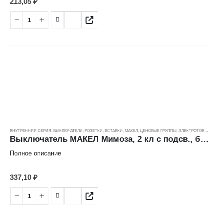
213,05
₽
Выключатель 1 кл.
Страна: Турция
Производитель: Makel
Серия: Mimoza
Номинальный ток: 10 А
Цвет: крем
Способ монтажа: скрытый
Количество клавиш: 1
Степень защиты: IP20
Номинальное напряжение: 250 В
Количество постов: 1
ВНУТРЕННЯЯ СЕРИЯ
,
ВЫКЛЮЧАТЕЛИ, РОЗЕТКИ, ВСТАВКИ
,
МАКЕЛ
,
ЦЕНОВЫЕ ГРУППЫ
,
ЭЛЕКТРОТОВАРЫ
Выключатель МАКЕЛ Мимоза, 2 кл с подсв., белый (10А/250В)
Полное описание
Характеристика товара:
337,10
₽
Выключатель 2кл с подсветкой
Страна: Турция
Производитель: Makel
Серия: Mimoza