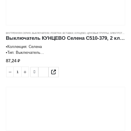
ВНУТРЕННЯЯ СЕРИЯ
,
ВЫКЛЮЧАТЕЛИ, РОЗЕТКИ, ВСТАВКИ
,
КУНЦЕВО
,
ЦЕНОВЫЕ ГРУППЫ
,
ЭЛЕКТРОТОВАРЫ
Выключатель КУНЦЕВО Селена С510-379, 2 кл. белый (10А)
•Коллекция: Селена
•Тип: Выключатель
•Тип установки: Встроенный
87,24
₽
•Подсветка: Нет
•Форма: Квадратная
•Количество клавиш: 2
•Номинальный ток, А: 10 А
•Нормируемое напряжение, В: 220
•Степень защиты: IP20
•Материал: АБС-пластик
•Размер (ВхШхГ): 80,4×80,4×40,2 мм