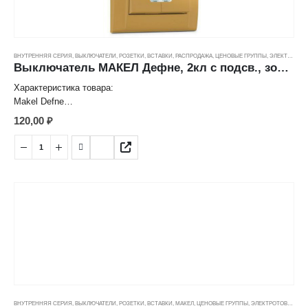
ВНУТРЕННЯЯ СЕРИЯ
,
ВЫКЛЮЧАТЕЛИ, РОЗЕТКИ, ВСТАВКИ
,
РАСПРОДАЖА
,
ЦЕНОВЫЕ ГРУППЫ
,
ЭЛЕКТРОТОВАРЫ
Выключатель МАКЕЛ Дефне, 2кл с подсв., золото (10А/250В) ---
Характеристика товара:
Makel Defne
Выключатель двухклавишный с подсветкой
120,00
₽
Цвет: Золотой
Способ монтажа: скрытый
Номинальное напряжение: 250 V
Номинальный ток: 10 А
Степень защиты: IP20
Страна: Турция
ВНУТРЕННЯЯ СЕРИЯ
,
ВЫКЛЮЧАТЕЛИ, РОЗЕТКИ, ВСТАВКИ
,
МАКЕЛ
,
ЦЕНОВЫЕ ГРУППЫ
,
ЭЛЕКТРОТОВАРЫ