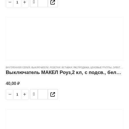
ВНУТРЕННЯЯ СЕРИЯ
,
ВЫКЛЮЧАТЕЛИ, РОЗЕТКИ, ВСТАВКИ
,
РАСПРОДАЖА
,
ЦЕНОВЫЕ ГРУППЫ
,
ЭЛЕКТРОТОВАРЫ
Выключатель МАКЕЛ Роуз,2 кл, с подсв., белый (10А/250В) СО ВСТАВКОЙ ---
40,00
₽