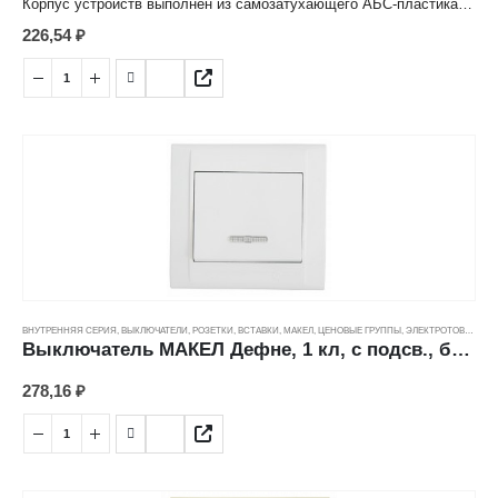
Корпус устройств выполнен из самозатухающего АБС-пластика,
обеспечивающего прочность и термостойкость изделий,
226,54
₽
устойчивость к воздействию солнечных лучей.
Металлокерамические (AgNi) контакты выключателей,
получаемые методом спекания смеси порошков, позволяют
сочетать высокую дугостойкость с хорошей проводимостью.
Подпружиненный шток выключателя гарантирует надежность и
долговечность выключателей. Основание механизмов
керамическое, металлический суппорт с монтажными «лапками»
изготовлен из оцинкованной стали и обладает повышенной
прочностью и устойчивостью к коррозии.К каждому изделию в
яркой индивидуальной упаковке со стикером, на который
нанесена вся необходимая информация о изделии и штрихкод
EAN-13, прилагается паспорт с подробной инструкцией по
монтажу.
ВНУТРЕННЯЯ СЕРИЯ
,
ВЫКЛЮЧАТЕЛИ, РОЗЕТКИ, ВСТАВКИ
,
МАКЕЛ
,
ЦЕНОВЫЕ ГРУППЫ
,
ЭЛЕКТРОТОВАРЫ
Выключатель МАКЕЛ Дефне, 1 кл, с подсв., белый (10А/250В) ---
278,16
₽