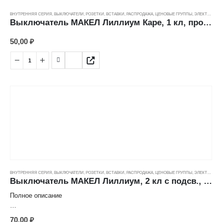
Страна: Турция
ВНУТРЕННЯЯ СЕРИЯ
,
ВЫКЛЮЧАТЕЛИ, РОЗЕТКИ, ВСТАВКИ
,
РАСПРОДАЖА
,
ЦЕНОВЫЕ ГРУППЫ
,
ЭЛЕКТРОТОВАРЫ
Выключатель МАКЕЛ Лиллиум Каре, 1 кл, проходной, крем (10А/250В) ---
50,00
₽
ВНУТРЕННЯЯ СЕРИЯ
,
ВЫКЛЮЧАТЕЛИ, РОЗЕТКИ, ВСТАВКИ
,
РАСПРОДАЖА
,
ЦЕНОВЫЕ ГРУППЫ
,
ЭЛЕКТРОТОВАРЫ
Выключатель МАКЕЛ Лиллиум, 2 кл с подсв., крем (10А/250В) ---
Полное описание
Характеристика товара:
70,00
₽