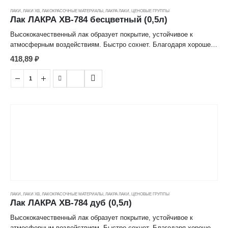
ЛАКИ
,
ЛАКИ ХВ
,
ЛАКОКРАСОЧНЫЕ МАТЕРИАЛЫ
,
ЛАКРА ЛАКИ
,
ЦЕНОВЫЕ ГРУППЫ
Лак ЛАКРА ХВ-784 бесцветный (0,5л)
Высококачественный лак образует покрытие, устойчивое к
атмосферным воздействиям. Быстро сохнет. Благодаря хорошей
растекаемости, идеален для отделки изделий, имеющих
418,89
₽
неровную поверхность. Обладает высокими декоративными
свойствами. Высушенное покрытие не оказывает вредного
воздействия на организм человека. Не пригоден для лакировки
полов.
Область применения
Применяется для тонирования и защиты деревянных
поверхностей, эксплуатируемых внутри и снаружи помещений.
Фасовка
0,5 л
Хранение
ЛАКИ
,
ЛАКИ ХВ
,
ЛАКОКРАСОЧНЫЕ МАТЕРИАЛЫ
,
ЛАКРА ЛАКИ
,
ЦЕНОВЫЕ ГРУППЫ
Гарантийный срок хранения – 24 месяца со дня изготовления.
Лак ЛАКРА ХВ-784 дуб (0,5л)
Хранить в плотно закрытой таре, предохраняя от воздействия
влаги, тепла и прямых солнечных лучей.
Высококачественный лак образует покрытие, устойчивое к
атмосферным воздействиям. Быстро сохнет. Благодаря хорошей