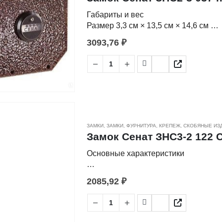
Габариты и вес
Размер 3,3 см × 13,5 см × 14,6 см
Вес 2.02 кг
3093,76
₽
Замок сувальдного типа "Сенат" пр
Модель устанавливается накладным
Особенности:
запирающий элемент — 4 цилиндрич
защита от высверливания стойки ри
защита от вскрытия методом поворо
защита от вскрытия замка подбором
ЗАМКИ
,
ЗАМКИ, ФУРНИТУРА
,
КРЕПЕЖ, СКОБЯНЫЕ ИЗ
Замок Сенат ЗНС3-2 122 С
Основные характеристики
Тип товара Замок накладной
2085,92
₽
Тип механизма Сувальдный
Ширина 130 мм
Высота 80 мм
Толщина 51 мм