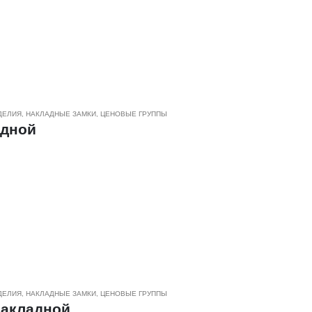
азличные типы дверей;
рпусе;
ем 14х14 мм;
ДЕЛИЯ
,
НАКЛАДНЫЕ ЗАМКИ
,
ЦЕНОВЫЕ ГРУППЫ
 эксплуатации;
адной
открытом и закрытом положениях;
ДЕЛИЯ
,
НАКЛАДНЫЕ ЗАМКИ
,
ЦЕНОВЫЕ ГРУППЫ
накладной