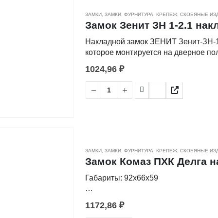
Удаление ключевого отверстия, мм:
ЗАМКИ
,
ЗАМКИ, ФУРНИТУРА
,
КРЕПЕЖ, СКОБЯНЫЕ ИЗ
Замок Зенит ЗН 1-2.1 нак
Количество точек запирания: 1
Накладной замок ЗЕНИТ Зенит-ЗН-1-2.1 бриллиант - это из
которое монтируется на дверное по
Тип ключа: английский
одной стороны двери располагается
1024,96
₽
отпирается ключом. В наборе идет 4
Защелка: нет
Преимущества
Цвет корпуса замка: серый
◾Защелка отсутствует;
◾Способ запирания накладного замк
Способ запирания изнутри: ручкой
◾Удаление ключевого отверстия (Back
◾Тип ригелей - классический/прямоу
Наличие цепочки: нет
◾Тип механизма секретности - цили
ЗАМКИ
,
ЗАМКИ, ФУРНИТУРА
,
КРЕПЕЖ, СКОБЯНЫЕ ИЗ
◾Тип цилиндрового механизма - под
Замок Комаз ПХК Делга 
Количество ключей в комплекте, шт:
◾Возможность замены механизма се
Габариты: 92х66х59
◾Количество точек запирания - 1;
◾Количество ключей - 4 шт;
Вес: 0,685 кг
◾Цвет корпуса - бриллиант.
1172,86
₽