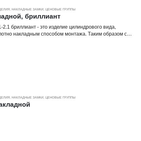
 55
ДЕЛИЯ
,
НАКЛАДНЫЕ ЗАМКИ
,
ЦЕНОВЫЕ ГРУППЫ
ладной, бриллиант
делие цилиндрового вида,
лотно накладным способом монтажа. Таким образом с
 замок с поворотником, а с внешней стороны дверь
 ключа английского типа.
а ЗЕНИТ Зенит-ЗН-1-2.1 бриллиант изнутри - ручкой;
set) - 55 мм;
гольный;
ндровый;
ДЕЛИЯ
,
НАКЛАДНЫЕ ЗАМКИ
,
ЦЕНОВЫЕ ГРУППЫ
 английский ключ;
накладной
 5
кретности;