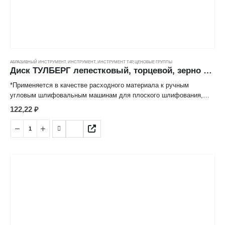
АБРАЗИВНЫЙ ИНСТРУМЕНТ
,
ИНСТРУМЕНТ
,
ИНСТРУМЕНТ Т4Р
,
ЦЕНОВЫЕ ГРУППЫ
Диск ТУЛБЕРГ лепестковый, торцевой, зерно 80 (115*22мм)
*Применяется в качестве расходного материала к ручным
угловым шлифовальным машинам для плоского шлифования,
обработки кромок, сварных швов деталей и конструкций из
122,22
₽
различных марок сталей, цветных металлов, древесины,
пластиков.
*Лепестковая структура рабочей поверхности значительно
снижает нагрев абразивных частиц, обеспечивает высокую
производительность и длительный срок эксплуатации.