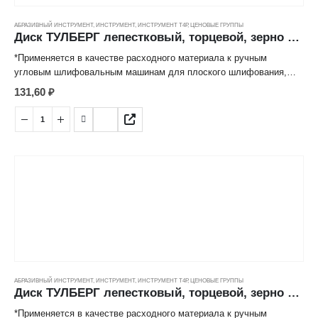
АБРАЗИВНЫЙ ИНСТРУМЕНТ
,
ИНСТРУМЕНТ
,
ИНСТРУМЕНТ Т4Р
,
ЦЕНОВЫЕ ГРУППЫ
Диск ТУЛБЕРГ лепестковый, торцевой, зерно 80 (125*22мм)
*Применяется в качестве расходного материала к ручным
угловым шлифовальным машинам для плоского шлифования,
обработки кромок, сварных швов деталей и конструкций из
131,60
₽
различных марок сталей, цветных металлов, древесины,
пластиков.
*Лепестковая структура рабочей поверхности значительно
снижает нагрев абразивных частиц, обеспечивает высокую
производительность и длительный срок эксплуатации.
АБРАЗИВНЫЙ ИНСТРУМЕНТ
,
ИНСТРУМЕНТ
,
ИНСТРУМЕНТ Т4Р
,
ЦЕНОВЫЕ ГРУППЫ
Диск ТУЛБЕРГ лепестковый, торцевой, зерно 80 (150*22мм)
*Применяется в качестве расходного материала к ручным