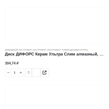
нанесено на поролоновую основу.
•Водостойкая, может применяться для мокрого шлифования
АБРАЗИВНЫЙ ИНСТРУМЕНТ
,
ИНСТРУМЕНТ
,
ИНСТРУМЕНТ ТУЛФОР
,
ЦЕНОВЫЕ ГРУППЫ
Диск ДИФОРС Керам Ультра Слим алмазный, ультра-тонкий, влажный рез (125*22,23*6*1,1мм)
304,74
₽