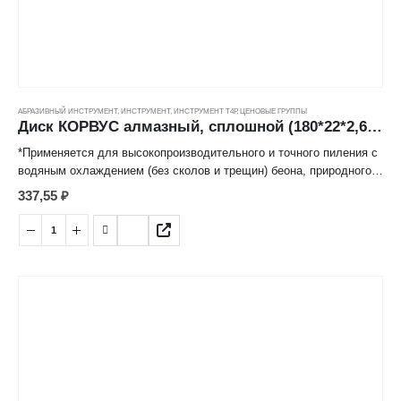
АБРАЗИВНЫЙ ИНСТРУМЕНТ
,
ИНСТРУМЕНТ
,
ИНСТРУМЕНТ Т4Р
,
ЦЕНОВЫЕ ГРУППЫ
Диск КОРВУС алмазный, сплошной (180*22*2,6мм) ---
*Применяется для высокопроизводительного и точного пиления с
водяным охлаждением (без сколов и трещин) беона, природного и
искусственного камня, огнеупорного кирпича, мрамора, гранита и
337,55
₽
иных строительных материалов.
*Режущий алмазосодержащий слой, изготовленный методом
горячего спекания под высоким давлением надежно закреплен к
корпусу диска, имеет продолжительный срок службы.