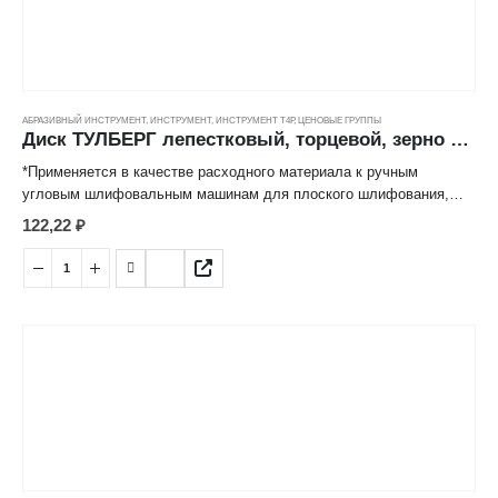
АБРАЗИВНЫЙ ИНСТРУМЕНТ
,
ИНСТРУМЕНТ
,
ИНСТРУМЕНТ Т4Р
,
ЦЕНОВЫЕ ГРУППЫ
Диск ТУЛБЕРГ лепестковый, торцевой, зерно 100 (115*22мм)
*Применяется в качестве расходного материала к ручным
угловым шлифовальным машинам для плоского шлифования,
обработки кромок, сварных швов деталей и конструкций из
122,22
₽
различных марок сталей, цветных металлов, древесины,
пластиков.
*Лепестковая структура рабочей поверхности значительно
снижает нагрев абразивных частиц, обеспечивает высокую
производительность и длительный срок эксплуатации.