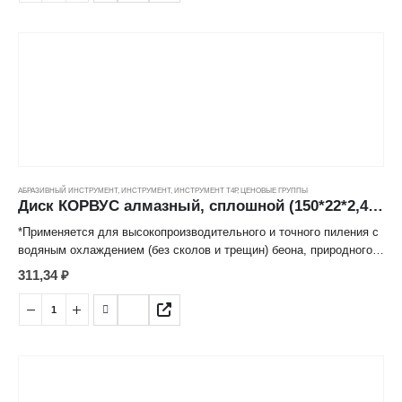
корпусу диска, имеет продолжительный срок службы.
АБРАЗИВНЫЙ ИНСТРУМЕНТ
,
ИНСТРУМЕНТ
,
ИНСТРУМЕНТ Т4Р
,
ЦЕНОВЫЕ ГРУППЫ
Диск КОРВУС алмазный, сплошной (150*22*2,4мм) ---
*Применяется для высокопроизводительного и точного пиления с
водяным охлаждением (без сколов и трещин) беона, природного и
искусственного камня, огнеупорного кирпича, мрамора, гранита и
311,34
₽
иных строительных материалов.
*Режущий алмазосодержащий слой, изготовленный методом
горячего спекания под высоким давлением надежно закреплен к
корпусу диска, имеет продолжительный срок службы.