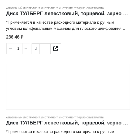
АБРАЗИВНЫЙ ИНСТРУМЕНТ
,
ИНСТРУМЕНТ
,
ИНСТРУМЕНТ Т4Р
,
ЦЕНОВЫЕ ГРУППЫ
Диск ТУЛБЕРГ лепестковый, торцевой, зерно 40 (150*22мм)
*Применяется в качестве расходного материала к ручным
угловым шлифовальным машинам для плоского шлифования,
обработки кромок, сварных швов деталей и конструкций из
236,46
₽
различных марок сталей, цветных металлов, древесины,
пластиков.
*Лепестковая структура рабочей поверхности значительно
снижает нагрев абразивных частиц, обеспечивает высокую
производительность и длительный срок эксплуатации.
АБРАЗИВНЫЙ ИНСТРУМЕНТ
,
ИНСТРУМЕНТ
,
ИНСТРУМЕНТ Т4Р
,
ЦЕНОВЫЕ ГРУППЫ
Диск ТУЛБЕРГ лепестковый, торцевой, зерно 60 (115*22мм) ---
*Применяется в качестве расходного материала к ручным