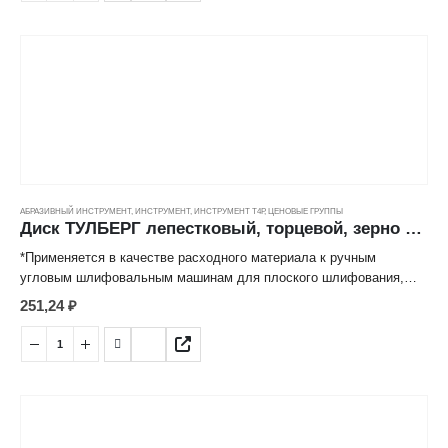
снижает нагрев абразивных частиц, обеспечивает высокую
производительность и длительный срок эксплуатации.
АБРАЗИВНЫЙ ИНСТРУМЕНТ
,
ИНСТРУМЕНТ
,
ИНСТРУМЕНТ Т4Р
,
ЦЕНОВЫЕ ГРУППЫ
Диск ТУЛБЕРГ лепестковый, торцевой, зерно 60 (150*22мм)
*Применяется в качестве расходного материала к ручным
угловым шлифовальным машинам для плоского шлифования,
обработки кромок, сварных швов деталей и конструкций из
251,24
₽
различных марок сталей, цветных металлов, древесины,
пластиков.
*Лепестковая структура рабочей поверхности значительно
снижает нагрев абразивных частиц, обеспечивает высокую
производительность и длительный срок эксплуатации.