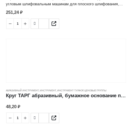
угловым шлифовальным машинам для плоского шлифования,
обработки кромок, сварных швов деталей и конструкций из
251,24
₽
различных марок сталей, цветных металлов, древесины,
пластиков.
*Лепестковая структура рабочей поверхности значительно
снижает нагрев абразивных частиц, обеспечивает высокую
производительность и длительный срок эксплуатации.
АБРАЗИВНЫЙ ИНСТРУМЕНТ
,
ИНСТРУМЕНТ
,
ИНСТРУМЕНТ ТУЛФОР
,
ЦЕНОВЫЕ ГРУППЫ
Круг ТАРГ абразивный, бумажное основание под липучку, зерно 100 (125мм/5шт)
48,20
₽