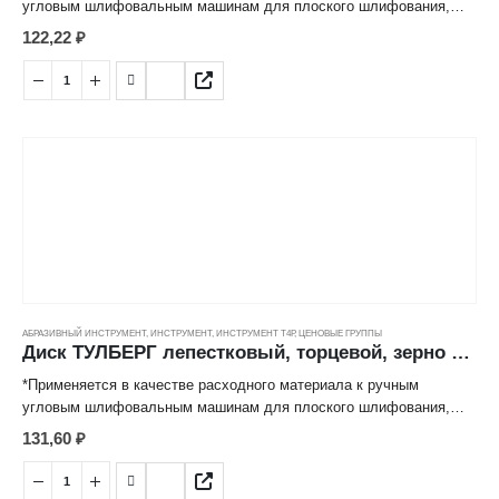
угловым шлифовальным машинам для плоского шлифования,
обработки кромок, сварных швов деталей и конструкций из
122,22
₽
различных марок сталей, цветных металлов, древесины,
пластиков.
*Лепестковая структура рабочей поверхности значительно
снижает нагрев абразивных частиц, обеспечивает высокую
производительность и длительный срок эксплуатации.
АБРАЗИВНЫЙ ИНСТРУМЕНТ
,
ИНСТРУМЕНТ
,
ИНСТРУМЕНТ Т4Р
,
ЦЕНОВЫЕ ГРУППЫ
Диск ТУЛБЕРГ лепестковый, торцевой, зерно 60 (125*22мм)
*Применяется в качестве расходного материала к ручным
угловым шлифовальным машинам для плоского шлифования,
обработки кромок, сварных швов деталей и конструкций из
131,60
₽
различных марок сталей, цветных металлов, древесины,
пластиков.
*Лепестковая структура рабочей поверхности значительно