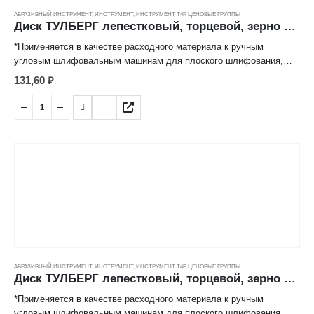
АБРАЗИВНЫЙ ИНСТРУМЕНТ
,
ИНСТРУМЕНТ
,
ИНСТРУМЕНТ Т4Р
,
ЦЕНОВЫЕ ГРУППЫ
Диск ТУЛБЕРГ лепестковый, торцевой, зерно 100 (125*22мм)
*Применяется в качестве расходного материала к ручным
угловым шлифовальным машинам для плоского шлифования,
обработки кромок, сварных швов деталей и конструкций из
131,60
₽
различных марок сталей, цветных металлов, древесины,
пластиков.
*Лепестковая структура рабочей поверхности значительно
снижает нагрев абразивных частиц, обеспечивает высокую
производительность и длительный срок эксплуатации.
АБРАЗИВНЫЙ ИНСТРУМЕНТ
,
ИНСТРУМЕНТ
,
ИНСТРУМЕНТ Т4Р
,
ЦЕНОВЫЕ ГРУППЫ
Диск ТУЛБЕРГ лепестковый, торцевой, зерно 120 (115*22мм)
*Применяется в качестве расходного материала к ручным
угловым шлифовальным машинам для плоского шлифования,