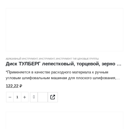
снижает нагрев абразивных частиц, обеспечивает высокую
производительность и длительный срок эксплуатации.
АБРАЗИВНЫЙ ИНСТРУМЕНТ
,
ИНСТРУМЕНТ
,
ИНСТРУМЕНТ Т4Р
,
ЦЕНОВЫЕ ГРУППЫ
Диск ТУЛБЕРГ лепестковый, торцевой, зерно 40 (115*22мм)
*Применяется в качестве расходного материала к ручным
угловым шлифовальным машинам для плоского шлифования,
обработки кромок, сварных швов деталей и конструкций из
122,22
₽
различных марок сталей, цветных металлов, древесины,
пластиков.
*Лепестковая структура рабочей поверхности значительно
снижает нагрев абразивных частиц, обеспечивает высокую
производительность и длительный срок эксплуатации.