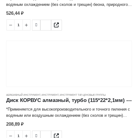
водяным охлаждением (без сколов и трещин) беона, природного и
искусственного камня, огнеупорного кирпича, мрамора, гранита и
526,44
₽
иных строительных материалов.
*Режущий алмазосодержащий слой, изготовленный методом
горячего спекания под высоким давлением надежно закреплен к
корпусу диска, имеет продолжительный срок службы.
АБРАЗИВНЫЙ ИНСТРУМЕНТ
,
ИНСТРУМЕНТ
,
ИНСТРУМЕНТ Т4Р
,
ЦЕНОВЫЕ ГРУППЫ
Диск КОРВУС алмазный, турбо (115*22*2,1мм) ---
*Применяется для высокопроизводительного и точного пиления с
водяным или воздушным охлаждением (без сколов и трещин)
бетона, природного и искусственного камня, огнеупорного
208,89
₽
кирпича, мрамора, гранита и иных строительных материалов.
*Отвод тепла происходит за счет специального профиля режущей