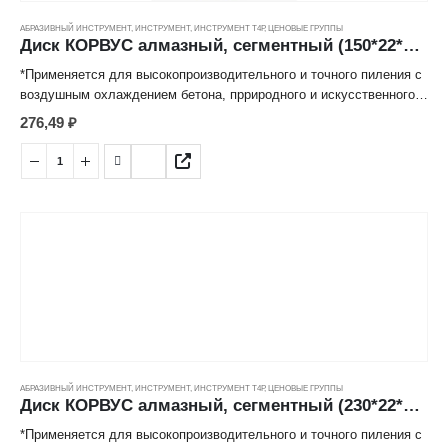
АБРАЗИВНЫЙ ИНСТРУМЕНТ
,
ИНСТРУМЕНТ
,
ИНСТРУМЕНТ Т4Р
,
ЦЕНОВЫЕ ГРУППЫ
Диск КОРВУС алмазный, сегментный (150*22*2,2мм) ---
*Применяется для высокопроизводительного и точного пиления с
воздушным охлаждением бетона, прриродного и искусственного
каиня, огнеупорного кирпича, мрамора, гранита и иных
276,49
₽
строительных материалов,
*Отвод тепла происходит за счет прерывистого контакта с
заготовкой, который обеспечивает специальная сегментная
форма режущей кромки диска.
*Режущий алмазосодержащий слой, изготовленный методом
горячего спекания под высоким давление надежно закреплен к
корпусу диска, имеет продолжительный срок службы.
АБРАЗИВНЫЙ ИНСТРУМЕНТ
,
ИНСТРУМЕНТ
,
ИНСТРУМЕНТ Т4Р
,
ЦЕНОВЫЕ ГРУППЫ
Диск КОРВУС алмазный, сегментный (230*22*2,7мм) ---
*Применяется для высокопроизводительного и точного пиления с