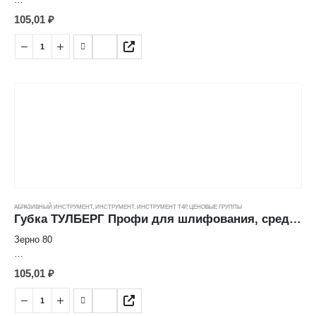
•Применяется для шлифования, полирования и окончательной
105,01
₽
доводки различных поверхностей, труднодоступных мест и
изделий при проведении отделочных работ.
•Абразивное напыление высокой степени очистки равномерно
нанесено на поролоновую основу.
•Водостойкая, может применяться для мокрого шлифования
АБРАЗИВНЫЙ ИНСТРУМЕНТ
,
ИНСТРУМЕНТ
,
ИНСТРУМЕНТ Т4Р
,
ЦЕНОВЫЕ ГРУППЫ
Губка ТУЛБЕРГ Профи для шлифования, средняя Р80 (100*70*25мм)
Зерно 80
•Применяется для шлифования, полирования и окончательной
105,01
₽
доводки различных поверхностей, труднодоступных мест и
изделий при проведении отделочных работ.
•Абразивное напыление высокой степени очистки равномерно