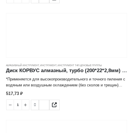
кромки диска, выполненной в виде турбины.
АБРАЗИВНЫЙ ИНСТРУМЕНТ
,
ИНСТРУМЕНТ
,
ИНСТРУМЕНТ Т4Р
,
ЦЕНОВЫЕ ГРУППЫ
Диск КОРВУС алмазный, турбо (200*22*2,8мм) ---
*Применяется для высокопроизводительного и точного пиления с
водяным или воздушным охлаждением (без сколов и трещин)
бетона, природного и искусственного камня, огнеупорного
517,73
₽
кирпича, мрамора, гранита и иных строительных материалов.
*Отвод тепла происходит за счет специального профиля режущей
кромки диска, выполненной в виде турбины.