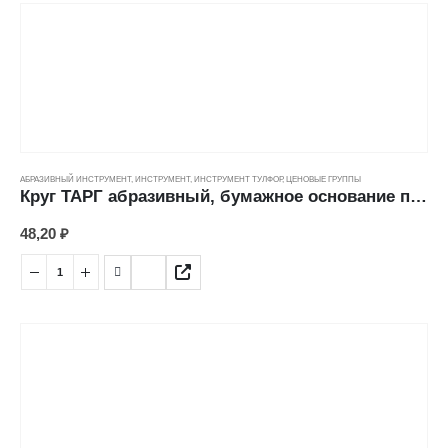
АБРАЗИВНЫЙ ИНСТРУМЕНТ
,
ИНСТРУМЕНТ
,
ИНСТРУМЕНТ ТУЛФОР
,
ЦЕНОВЫЕ ГРУППЫ
Круг ТАРГ абразивный, бумажное основание под липучку, зерно 120 (125мм/5шт)
48,20
₽