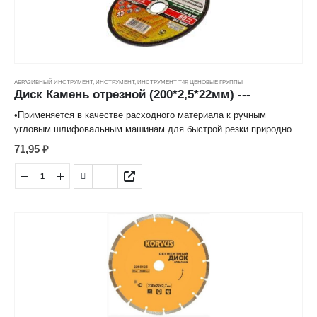
АБРАЗИВНЫЙ ИНСТРУМЕНТ
,
ИНСТРУМЕНТ
,
ИНСТРУМЕНТ Т4Р
,
ЦЕНОВЫЕ ГРУППЫ
Диск Камень отрезной (200*2,5*22мм) ---
•Применяется в качестве расходного материала к ручным
угловым шлифовальным машинам для быстрой резки природного
и искусственного камня, огнеупорного кирпича, мрамора, гранита
71,95
₽
и иных строительных материалов.
•Изготовлен на основе карбида кремния, армирован
стекловолокном на бакелитовой связке средней твердости,
благодаря чему имеет высокую производительность, твердость,
упругость и стойкость к износу.