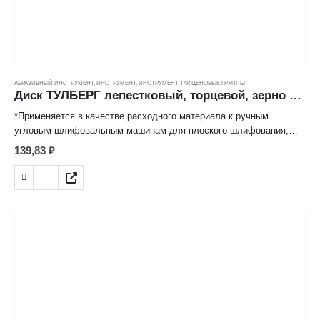
АБРАЗИВНЫЙ ИНСТРУМЕНТ
,
ИНСТРУМЕНТ
,
ИНСТРУМЕНТ Т4Р
,
ЦЕНОВЫЕ ГРУППЫ
Диск ТУЛБЕРГ лепестковый, торцевой, зерно 40 (125*22мм)
*Применяется в качестве расходного материала к ручным
угловым шлифовальным машинам для плоского шлифования,
обработки кромок, сварных швов деталей и конструкций из
139,83
₽
различных марок сталей, цветных металлов, древесины,
пластиков.
*Лепестковая структура рабочей поверхности значительно
снижает нагрев абразивных частиц, обеспечивает высокую
производительность и длительный срок эксплуатации.