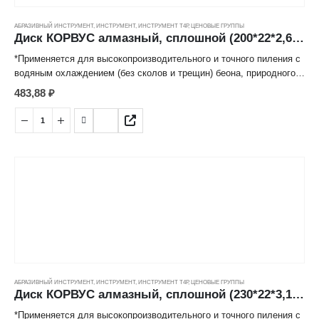
АБРАЗИВНЫЙ ИНСТРУМЕНТ
,
ИНСТРУМЕНТ
,
ИНСТРУМЕНТ Т4Р
,
ЦЕНОВЫЕ ГРУППЫ
Диск КОРВУС алмазный, сплошной (200*22*2,6мм) ---
*Применяется для высокопроизводительного и точного пиления с
водяным охлаждением (без сколов и трещин) беона, природного и
искусственного камня, огнеупорного кирпича, мрамора, гранита и
483,88
₽
иных строительных материалов.
*Режущий алмазосодержащий слой, изготовленный методом
горячего спекания под высоким давлением надежно закреплен к
корпусу диска, имеет продолжительный срок службы.
АБРАЗИВНЫЙ ИНСТРУМЕНТ
,
ИНСТРУМЕНТ
,
ИНСТРУМЕНТ Т4Р
,
ЦЕНОВЫЕ ГРУППЫ
Диск КОРВУС алмазный, сплошной (230*22*3,1мм) ---
*Применяется для высокопроизводительного и точного пиления с