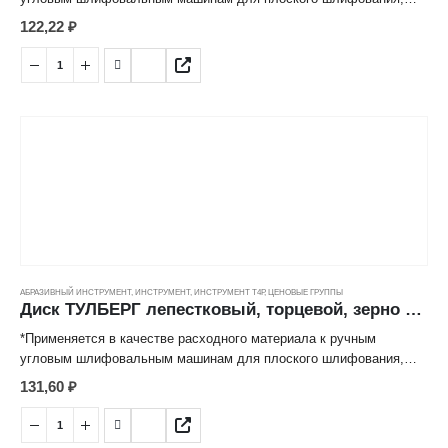
обработки кромок, сварных швов деталей и конструкций из
122,22
₽
различных марок сталей, цветных металлов, древесины,
пластиков.
*Лепестковая структура рабочей поверхности значительно
снижает нагрев абразивных частиц, обеспечивает высокую
производительность и длительный срок эксплуатации.
АБРАЗИВНЫЙ ИНСТРУМЕНТ
,
ИНСТРУМЕНТ
,
ИНСТРУМЕНТ Т4Р
,
ЦЕНОВЫЕ ГРУППЫ
Диск ТУЛБЕРГ лепестковый, торцевой, зерно 120 (125*22мм)
*Применяется в качестве расходного материала к ручным
угловым шлифовальным машинам для плоского шлифования,
обработки кромок, сварных швов деталей и конструкций из
131,60
₽
различных марок сталей, цветных металлов, древесины,
пластиков.
*Лепестковая структура рабочей поверхности значительно