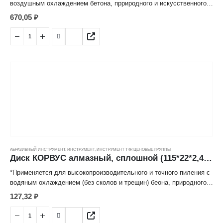
воздушным охлаждением бетона, прриродного и искусственного
каиня, огнеупорного кирпича, мрамора, гранита и иных
670,05
₽
строительных материалов,
*Отвод тепла происходит за счет прерывистого контакта с
заготовкой, который обеспечивает специальная сегментная
форма режущей кромки диска.
*Режущий алмазосодержащий слой, изготовленный методом
горячего спекания под высоким давление надежно закреплен к
корпусу диска, имеет продолжительный срок службы.
АБРАЗИВНЫЙ ИНСТРУМЕНТ
,
ИНСТРУМЕНТ
,
ИНСТРУМЕНТ Т4Р
,
ЦЕНОВЫЕ ГРУППЫ
Диск КОРВУС алмазный, сплошной (115*22*2,4мм) ---
*Применяется для высокопроизводительного и точного пиления с
водяным охлаждением (без сколов и трещин) беона, природного и
искусственного камня, огнеупорного кирпича, мрамора, гранита и
127,32
₽
иных строительных материалов.
*Режущий алмазосодержащий слой, изготовленный методом
горячего спекания под высоким давлением надежно закреплен к