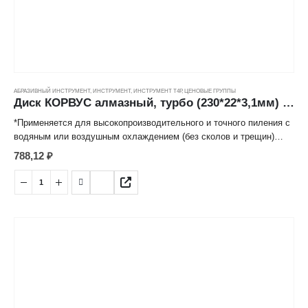
АБРАЗИВНЫЙ ИНСТРУМЕНТ
,
ИНСТРУМЕНТ
,
ИНСТРУМЕНТ Т4Р
,
ЦЕНОВЫЕ ГРУППЫ
Диск КОРВУС алмазный, турбо (230*22*3,1мм) ---
*Применяется для высокопроизводительного и точного пиления с
водяным или воздушным охлаждением (без сколов и трещин)
бетона, природного и искусственного камня, огнеупорного
788,12
₽
кирпича, мрамора, гранита и иных строительных материалов.
*Отвод тепла происходит за счет специального профиля режущей
кромки диска, выполненной в виде турбины.