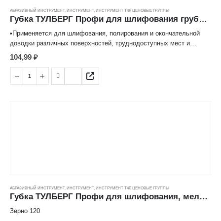
АБРАЗИВНЫЙ ИНСТРУМЕНТ
,
ИНСТРУМЕНТ
,
ИНСТРУМЕНТ Т4Р
,
ЦЕНОВЫЕ ГРУППЫ
Губка ТУЛБЕРГ Профи для шлифования грубая Р60 (100*70*25мм)
•Применяется для шлифования, полирования и окончательной
доводки различных поверхностей, труднодоступных мест и
изделий при проведении отделочных работ.
104,99
₽
•Абразивное напыление высокой степени очистки равномерно
нанесено на поролоновую основу.
•Водостойкая, может применяться для мокрого шлифования
АБРАЗИВНЫЙ ИНСТРУМЕНТ
,
ИНСТРУМЕНТ
,
ИНСТРУМЕНТ Т4Р
,
ЦЕНОВЫЕ ГРУППЫ
Губка ТУЛБЕРГ Профи для шлифования, мелкая Р120 (100*70*25мм)
Зерно 120