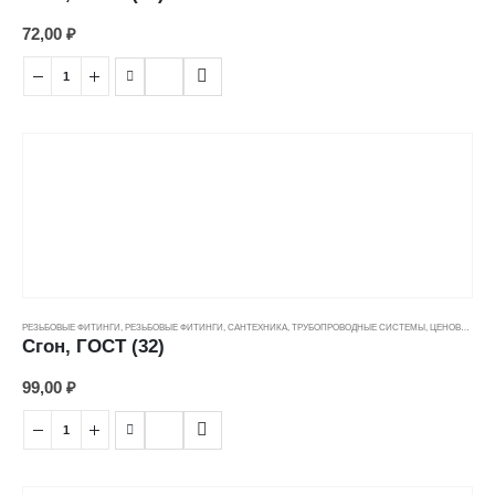
72,00
₽
РЕЗЬБОВЫЕ ФИТИНГИ
,
РЕЗЬБОВЫЕ ФИТИНГИ
,
САНТЕХНИКА
,
ТРУБОПРОВОДНЫЕ СИСТЕМЫ
,
ЦЕНОВЫЕ ГРУППЫ
Сгон, ГОСТ (32)
99,00
₽