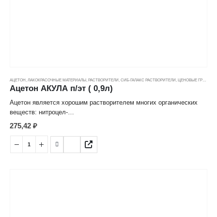
АЦЕТОН
,
ЛАКОКРАСОЧНЫЕ МАТЕРИАЛЫ
,
РАСТВОРИТЕЛИ
,
СИБ-ГАЛАКС РАСТВОРИТЕЛИ
,
ЦЕНОВЫЕ ГРУППЫ
Ацетон АКУЛА п/эт ( 0,9л)
Ацетон является хорошим растворителем многих органических
веществ: нитроцел-
люлозы, жиров, воска, резины, ацетилена и др., а также целого
275,42
₽
ряда неорганических
солей: хлорида кальция, йодида натрия, хлорида ртути и др.
Предназначен для раз-
бавления нитролаков, нитроэмалей и нитрошпатлевок общего
назначения.