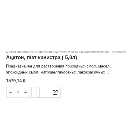
АЦЕТОН
,
ЛАКОКРАСОЧНЫЕ МАТЕРИАЛЫ
,
РАСТВОРИТЕЛИ
,
СИБ-ГАЛАКС РАСТВОРИТЕЛИ
,
ЦЕНОВЫЕ ГРУППЫ
Ацетон, п/эт канистра ( 5,0л)
Предназначен для растворения природных смол, масел,
эпоксидных смол, нитроцеллюлозных лакокрасочных
материалов, а также для очищения и обезжиривания
1579,14
₽
металлических поверхностей перед нанесением ЛКМ. Внимание:
Токсичен. Работать в хорошо проветриваемом помещении