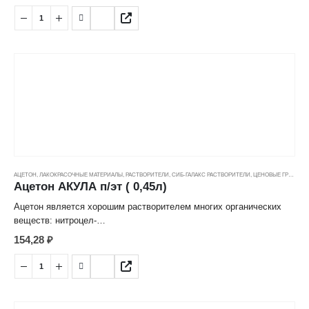
АЦЕТОН
,
ЛАКОКРАСОЧНЫЕ МАТЕРИАЛЫ
,
РАСТВОРИТЕЛИ
,
СИБ-ГАЛАКС РАСТВОРИТЕЛИ
,
ЦЕНОВЫЕ ГРУППЫ
Ацетон АКУЛА п/эт ( 0,45л)
Ацетон является хорошим растворителем многих органических
веществ: нитроцел-
люлозы, жиров, воска, резины, ацетилена и др., а также целого
154,28
₽
ряда неорганических
солей: хлорида кальция, йодида натрия, хлорида ртути и др.
Предназначен для раз-
бавления нитролаков, нитроэмалей и нитрошпатлевок общего
назначения.