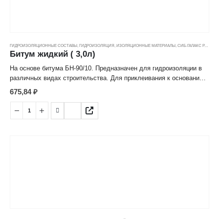
ГИДРОИЗОЛЯЦИОННЫЕ СОСТАВЫ
,
ГИДРОИЗОЛЯЦИЯ
,
ИЗОЛЯЦИОННЫЕ МАТЕРИАЛЫ
,
СИБ-ГАЛАКС РАСТВОРИТЕЛИ
Битум жидкий ( 3,0л)
На основе битума БН-90/10. Предназначен для гидроизоляции в
различных видах строительства. Для приклеивания к основанию
ненаплавляемых материалов на оcнове окисленного битума без
675,84
₽
нагрева.