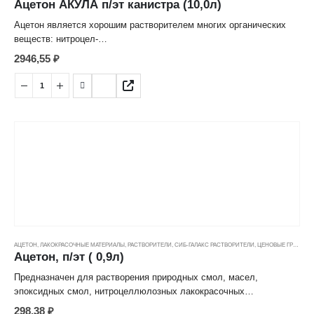
Ацетон АКУЛА п/эт канистра (10,0л)
Ацетон является хорошим растворителем многих органических
веществ: нитроцел-
люлозы, жиров, воска, резины, ацетилена и др., а также целого
2946,55
₽
ряда неорганических
солей: хлорида кальция, йодида натрия, хлорида ртути и др.
Предназначен для раз-
бавления нитролаков, нитроэмалей и нитрошпатлевок общего
назначения.
АЦЕТОН
,
ЛАКОКРАСОЧНЫЕ МАТЕРИАЛЫ
,
РАСТВОРИТЕЛИ
,
СИБ-ГАЛАКС РАСТВОРИТЕЛИ
,
ЦЕНОВЫЕ ГРУППЫ
Ацетон, п/эт ( 0,9л)
Предназначен для растворения природных смол, масел,
эпоксидных смол, нитроцеллюлозных лакокрасочных
материалов, а также для очищения и обезжиривания
298,38
₽