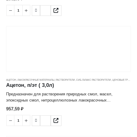
металлических поверхностей перед нанесением ЛКМ. Внимание:
Токсичен. Работать в хорошо проветриваемом помещении
АЦЕТОН
,
ЛАКОКРАСОЧНЫЕ МАТЕРИАЛЫ
,
РАСТВОРИТЕЛИ
,
СИБ-ГАЛАКС РАСТВОРИТЕЛИ
,
ЦЕНОВЫЕ ГРУППЫ
Ацетон, п/эт ( 3,0л)
Предназначен для растворения природных смол, масел,
эпоксидных смол, нитроцеллюлозных лакокрасочных
материалов, а также для очищения и обезжиривания
957,59
₽
металлических поверхностей перед нанесением ЛКМ. Внимание:
Токсичен. Работать в хорошо проветриваемом помещении