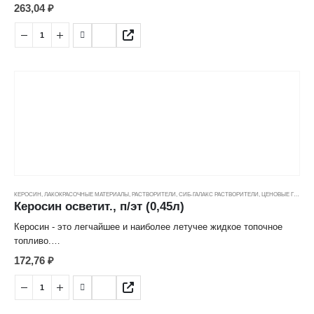
разжигания древесного угля, дров, поленьев и других видов
263,04
₽
твердого топлива. Не оседает на пище, безопасна для организма
человека и домашних животных
КЕРОСИН
,
ЛАКОКРАСОЧНЫЕ МАТЕРИАЛЫ
,
РАСТВОРИТЕЛИ
,
СИБ-ГАЛАКС РАСТВОРИТЕЛИ
,
ЦЕНОВЫЕ ГРУППЫ
Керосин осветит., п/эт (0,45л)
Керосин - это легчайшее и наиболее летучее жидкое топочное
топливо.
172,76
₽
Прозрачная, бесцветная (или слегка желтоватая), слегка
маслянистая на ощупь, горючая жидкость, получаемая путём
прямой перегонки или ректификации нефти.