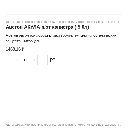
АЦЕТОН
,
ЛАКОКРАСОЧНЫЕ МАТЕРИАЛЫ
,
РАСТВОРИТЕЛИ
,
СИБ-ГАЛАКС РАСТВОРИТЕЛИ
,
ЦЕНОВЫЕ ГРУППЫ
Ацетон АКУЛА п/эт канистра ( 5,0л)
Ацетон является хорошим растворителем многих органических
веществ: нитроцел-
люлозы, жиров, воска, резины, ацетилена и др., а также целого
1468,16
₽
ряда неорганических
солей: хлорида кальция, йодида натрия, хлорида ртути и др.
Предназначен для раз-
бавления нитролаков, нитроэмалей и нитрошпатлевок общего
назначения.
АЦЕТОН
,
ЛАКОКРАСОЧНЫЕ МАТЕРИАЛЫ
,
РАСТВОРИТЕЛИ
,
СИБ-ГАЛАКС РАСТВОРИТЕЛИ
,
ЦЕНОВЫЕ ГРУППЫ