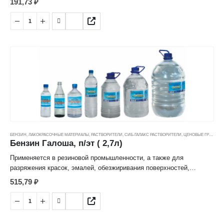
191,73
₽
органической химии, в процессе экстракции. Возможно
использования данного вида бензина в качестве топлива для
каталитических грелок, рекомендуется в качестве топлива для
бензиновых паяльных ламп и туристических горелок
БЕНЗИН
,
ЛАКОКРАСОЧНЫЕ МАТЕРИАЛЫ
,
РАСТВОРИТЕЛИ
,
СИБ-ГАЛАКС РАСТВОРИТЕЛИ
,
ЦЕНОВЫЕ ГРУППЫ
Бензин Галоша, п/эт ( 2,7л)
Применяется в резиновой промышленности, а также для
разряжения красок, эмалей, обезжиривания поверхностей,
предназначенных для склеивания. Также находит применение в
515,79
₽
органической химии, в процессе экстракции. Возможно
использования данного вида бензина в качестве топлива для
каталитических грелок, рекомендуется в качестве топлива для
бензиновых паяльных ламп и туристических горелок