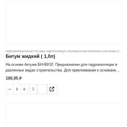
ГИДРОИЗОЛЯЦИОННЫЕ СОСТАВЫ
,
ГИДРОИЗОЛЯЦИЯ
,
ИЗОЛЯЦИОННЫЕ МАТЕРИАЛЫ
,
СИБ-ГАЛАКС РАСТВОРИТЕЛИ
Битум жидкий ( 1,0л)
На основе битума БН-90/10. Предназначен для гидроизоляции в
различных видах строительства. Для приклеивания к основанию
ненаплавляемых материалов на оcнове окисленного битума без
186,95
₽
нагрева.