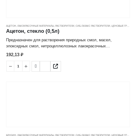
АЦЕТОН
,
ЛАКОКРАСОЧНЫЕ МАТЕРИАЛЫ
,
РАСТВОРИТЕЛИ
,
СИБ-ГАЛАКС РАСТВОРИТЕЛИ
,
ЦЕНОВЫЕ ГРУППЫ
Ацетон, стекло (0,5л)
Предназначен для растворения природных смол, масел,
эпоксидных смол, нитроцеллюлозных лакокрасочных
материалов, а также для очищения и обезжиривания
192,13
₽
металлических поверхностей перед нанесением ЛКМ. Внимание:
Токсичен. Работать в хорошо проветриваемом помещении
БЕНЗИН
,
ЛАКОКРАСОЧНЫЕ МАТЕРИАЛЫ
,
РАСТВОРИТЕЛИ
,
СИБ-ГАЛАКС РАСТВОРИТЕЛИ
,
ЦЕНОВЫЕ ГРУППЫ