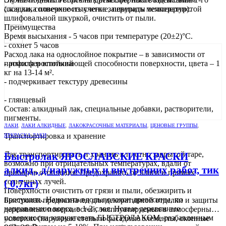
слоя лака поверхность слегка зашкурить мелкозернистой
(осадки, солнечное излучение, перепады температур).
шлифовальной шкуркой, очистить от пыли.
Преимущества
Время высыхания - 5 часов при температуре (20±2)°С.
- сохнет 5 часов
Расход лака на однослойное покрытие – в зависимости от
профиля и впитывающей способности поверхности, цвета – 1
- атмосферостойкий
кг на 13-14 м².
- подчеркивает текстуру древесины
- глянцевый
Состав: алкидный лак, специальные добавки, растворители,
пигменты.
ЛАКИ
,
ЛАКИ АЛКИДНЫЕ
,
ЛАКОКРАСОЧНЫЕ МАТЕРИАЛЫ
,
ЦЕНОВЫЕ ГРУППЫ
,
Транспортировка и хранение
ЯРКРАСКА ЛАКИ
Лак транспортировать и хранить в плотно закрытой таре,
Быстролак ЯРОСЛАВСКИЕ КРАСКИ
возможно при отрицательных температурах, вдали от
алкид., д/наружных и внутренних работ, тик
приборов отопления. Предохранять от влаги и прямых
солнечных лучей.
( 0,7кг)
Поверхности очистить от грязи и пыли, обезжирить и
просушить. Наносить вдоль волокон древесины, по
Быстролак предназначен для декоративной отделки и защиты
направлению ворса, в 1-2 слоя. Новые деревянные
деревянных поверхностей, эксплуатируемых в атмосферных
поверхности загрунтовать БЫСТРОЛАКОМ, разбавленным
условиях (наружные стены и фасадные элементы, оконные