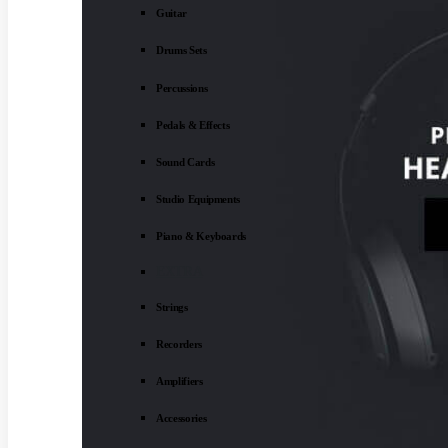
Guitar
Drums Sets
Percussions
Pedals & Effects
Sound Cards
Studio Equipments
Piano & Keyboards
EXTRA
Strings
Recorders
Amplifiers
Accessories