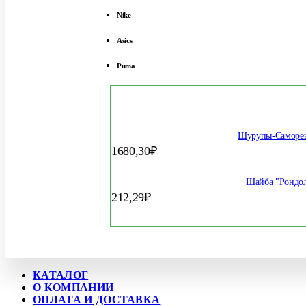
Nike
Asics
Puma
Шурупы-Саморез
1680,30
₽
Шайба "Рондол
212,29
₽
КАТАЛОГ
О КОМПАНИИ
ОПЛАТА И ДОСТАВКА