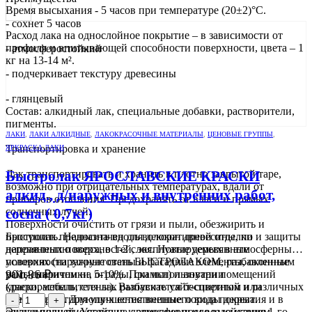
Время высыхания - 5 часов при температуре (20±2)°С.
- сохнет 5 часов
Расход лака на однослойное покрытие – в зависимости от
профиля и впитывающей способности поверхности, цвета – 1
- атмосферостойкий
кг на 13-14 м².
- подчеркивает текстуру древесины
- глянцевый
Состав: алкидный лак, специальные добавки, растворители,
пигменты.
ЛАКИ
,
ЛАКИ АЛКИДНЫЕ
,
ЛАКОКРАСОЧНЫЕ МАТЕРИАЛЫ
,
ЦЕНОВЫЕ ГРУППЫ
,
Транспортировка и хранение
ЯРКРАСКА ЛАКИ
Лак транспортировать и хранить в плотно закрытой таре,
Быстролак ЯРОСЛАВСКИЕ КРАСКИ
возможно при отрицательных температурах, вдали от
алкид., д/наружных и внутренних работ,
приборов отопления. Предохранять от влаги и прямых
солнечных лучей.
сосна ( 0,7кг)
Поверхности очистить от грязи и пыли, обезжирить и
просушить. Наносить вдоль волокон древесины, по
Быстролак предназначен для декоративной отделки и защиты
направлению ворса, в 1-2 слоя. Новые деревянные
деревянных поверхностей, эксплуатируемых в атмосферных
поверхности загрунтовать БЫСТРОЛАКОМ, разбавленным
условиях (наружные стены и фасадные элементы, оконные
901,96
₽
уайт-спиритом на 5-10%. При использовании
рамы, наличники, ограды, скамьи) и внутри помещений
краскораспылителя лак разбавить уайт-спиритом или
(двери, мебель, стены). Выпускается бесцветный и различных
скипидаром. Для улучшения внешнего вида покрытия и в
цветов, имитирующих естественные породы дерева.
-
+
случае поднятия ворса на древесине после высыхания 1-го
Экономичный. Устойчив к атмосферным воздействиям