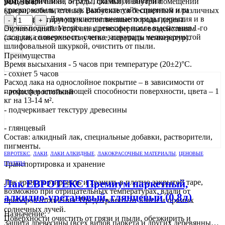
901,96
₽
уайт-спиритом на 5-10%. При использовании
рамы, наличники, ограды, скамьи) и внутри помещений
краскораспылителя лак разбавить уайт-спиритом или
(двери, мебель, стены). Выпускается бесцветный и различных
скипидаром. Для улучшения внешнего вида покрытия и в
цветов, имитирующих естественные породы дерева.
-
+
случае поднятия ворса на древесине после высыхания 1-го
Экономичный. Устойчив к атмосферным воздействиям
слоя лака поверхность слегка зашкурить мелкозернистой
(осадки, солнечное излучение, перепады температур).
шлифовальной шкуркой, очистить от пыли.
Преимущества
Время высыхания - 5 часов при температуре (20±2)°С.
- сохнет 5 часов
Расход лака на однослойное покрытие – в зависимости от
профиля и впитывающей способности поверхности, цвета – 1
- атмосферостойкий
кг на 13-14 м².
- подчеркивает текстуру древесины
- глянцевый
Состав: алкидный лак, специальные добавки, растворители,
пигменты.
ЕВРОТЕКС
,
ЛАКИ
,
ЛАКИ АЛКИДНЫЕ
,
ЛАКОКРАСОЧНЫЕ МАТЕРИАЛЫ
,
ЦЕНОВЫЕ
Транспортировка и хранение
ГРУППЫ
Лак транспортировать и хранить в плотно закрытой таре,
Лак ЕВРОТЕКС Премиум паркетный,
возможно при отрицательных температурах, вдали от
алкидно-уретановый, глянцевый (0,8л)
приборов отопления. Предохранять от влаги и прямых
солнечных лучей.
Назначение:
Поверхности очистить от грязи и пыли, обезжирить и
Защита древесины (всех видов паркета и других деревянных