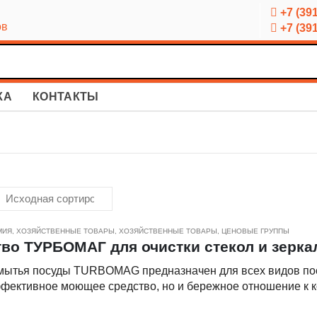
+7 (391
ов
+7 (391
КА
КОНТАКТЫ
МИЯ
,
ХОЗЯЙСТВЕННЫЕ ТОВАРЫ
,
ХОЗЯЙСТВЕННЫЕ ТОВАРЫ
,
ЦЕНОВЫЕ ГРУППЫ
во ТУРБОМАГ для очистки стекол и зеркал (
 мытья посуды TURBOMAG предназначен для всех видов посу
ффективное моющее средство, но и бережное отношение к к
ия. Густая пена позволяет вымыть большее количество посу