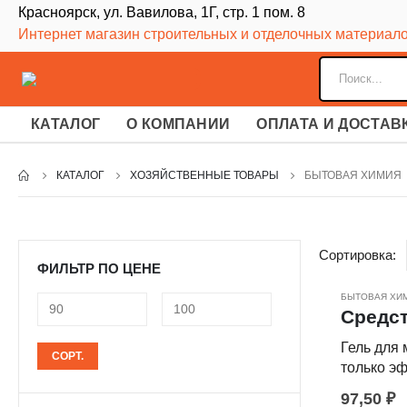
Красноярск, ул. Вавилова, 1Г, стр. 1 пом. 8
Интернет магазин строительных и отделочных материал
КАТАЛОГ
О КОМПАНИИ
ОПЛАТА И ДОСТАВ
КАТАЛОГ
ХОЗЯЙСТВЕННЫЕ ТОВАРЫ
БЫТОВАЯ ХИМИЯ
Сортировка:
ФИЛЬТР ПО ЦЕНЕ
БЫТОВАЯ ХИ
Средст
Минимальная
Максимальная
Гель для
СОРТ.
цена
цена
только э
загрязнен
97,50
₽