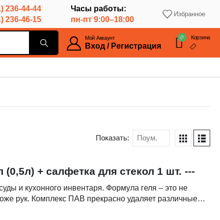
) 236-44-44
Часы работы:
Избранное
) 236-46-15
пн-пт 9:00–18:00
Корзина
Мой Аккаунт
Вход / Регистрация
Показать:
0,5л) + салфетка для стекол 1 шт. ---
ды и кухонного инвентаря. Формула геля – это не
оже рук. Комплекс ПАВ прекрасно удаляет различные
ды, придает ей блеск и легко смывается водой.