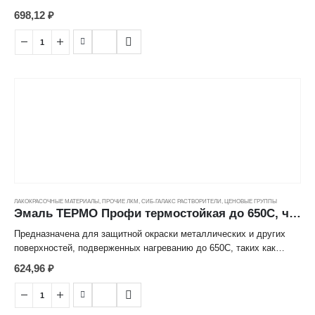
детали водонагревательного и котельного оборудования, печей
698,12
₽
для бань, саун, каминов и барбекю, радиаторов отопления и
элементов выхлопной системы автомобилей. Может применяться
для окраски изделий из камня, бетонных, железобетонных,
кирпичных, асбестоцементных поверхностей с целью придания им
защитных свойств от высоких температур, воды, атмосферных
осадков, агрессивных сред.
Расход: для двухслойного покрытия 220-250 г/м2.
ЛАКОКРАСОЧНЫЕ МАТЕРИАЛЫ
,
ПРОЧИЕ ЛКМ
,
СИБ-ГАЛАКС РАСТВОРИТЕЛИ
,
ЦЕНОВЫЕ ГРУППЫ
Эмаль ТЕРМО Профи термостойкая до 650С, черная, ж/б (0,5кг)
Предназначена для защитной окраски металлических и других
поверхностей, подверженных нагреванию до 650С, таких как
детали водонагревательного и котельного оборудования, печей
624,96
₽
для бань, саун, каминов и барбекю, радиаторов отопления и
элементов выхлопной системы автомобилей. Может применяться
для окраски изделий из камня, бетонных, железобетонных,