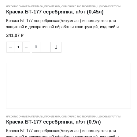
ЛАКОКРАСОЧНЫЕ МАТЕРИАЛЫ
,
ПРОЧИЕ ЛКМ
,
СИБ-ГАЛАКС РАСТВОРИТЕЛИ
,
ЦЕНОВЫЕ ГРУППЫ
Краска БТ-177 серебрянка, п/эт (0,45л)
Краска БТ-177 «серебрянка»(Битумная ) используется для
защитной и декоративной обработки конструкций, изделий и
сооружений из металла, дерева, бетона, расположенных снаружи
241,07
₽
помещений.
Соответствие краски БТ-177 техническим характеристикам
подтверждено специальным сертификатом производителя.
Правила нанесения
◦Перед окрашиванием поверхность очищается от пыли, жира,
остатков ржавчины и других загрязнений, а затем высушивается
естественным или механизированным путем.
◦Непосредственно перед использованием состав необходимо
перемешать до образования гомогенной структуры.
◦Для работы с ЛКМ используется валик, кисть или
пневмораспылитель. Обычно лак битумный БТ-177 наносится в
ЛАКОКРАСОЧНЫЕ МАТЕРИАЛЫ
,
ПРОЧИЕ ЛКМ
,
СИБ-ГАЛАКС РАСТВОРИТЕЛИ
,
ЦЕНОВЫЕ ГРУППЫ
два слоя.
Краска БТ-177 серебрянка, п/эт (0,9л)
◦Расход на 1 м2 для нанесения в один слой – 110-130 (если
поверхность предварительно загрунтована).
Краска БТ-177 «серебрянка»(Битумная ) используется для
◦Для разбавления густой массы используется уайт-спирит,
защитной и декоративной обработки конструкций, изделий и