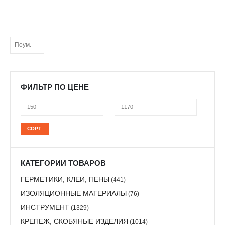
кирпичных, асбестоцементных поверхностей с целью придания им
защитных свойств от высоких температур, воды, атмосферных
осадков, агрессивных сред.
Расход: для двухслойного покрытия 220-250 г/м2.
ФИЛЬТР ПО ЦЕНЕ
Минимальная
Максимальная
СОРТ.
цена
цена
КАТЕГОРИИ ТОВАРОВ
ГЕРМЕТИКИ, КЛЕИ, ПЕНЫ
(441)
ИЗОЛЯЦИОННЫЕ МАТЕРИАЛЫ
(76)
ИНСТРУМЕНТ
(1329)
КРЕПЕЖ, СКОБЯНЫЕ ИЗДЕЛИЯ
(1014)