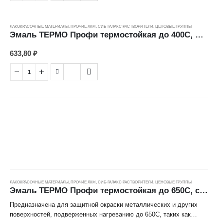
кирпичных, асбестоцементных поверхностей с целью придания им
защитных свойств от высоких температур, воды, атмосферных
осадков, агрессивных сред.
ЛАКОКРАСОЧНЫЕ МАТЕРИАЛЫ
,
ПРОЧИЕ ЛКМ
,
СИБ-ГАЛАКС РАСТВОРИТЕЛИ
,
ЦЕНОВЫЕ ГРУППЫ
Эмаль ТЕРМО Профи термостойкая до 400С, шоколад, ж/б (0,5кг)
Расход: для двухслойного покрытия 220-250 г/м2.
633,80
₽
ЛАКОКРАСОЧНЫЕ МАТЕРИАЛЫ
,
ПРОЧИЕ ЛКМ
,
СИБ-ГАЛАКС РАСТВОРИТЕЛИ
,
ЦЕНОВЫЕ ГРУППЫ
Эмаль ТЕРМО Профи термостойкая до 650С, серебристо-серая, ж/б (0,5кг)
Предназначена для защитной окраски металлических и других
поверхностей, подверженных нагреванию до 650С, таких как