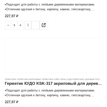
•Подходит для работы с любыми деревянными материалами.
Химически нейтральный, не вызывает коррозии
•Отличная адгезия к бетону, кирпичу, камню, гипсокартону,
Высокая эластичность и деформационная подвижность
дереву, ПВХ и другим строительным материалам.
227,97
₽
•Химически нейтральный, не вызывает коррозии.
•Высокая эластичность и деформационная подвижность.
•Имеет широкий температурный диапазон эксплуатации: от –60°С
до +50°С.
•На 20-22 погонных метра при диаметре валика 4 мм.
ГЕРМЕТИКИ
,
ГЕРМЕТИКИ АКРИЛОВЫЕ
,
ГЕРМЕТИКИ, КЛЕИ, ПЕНЫ
,
КУДО ГЕРМЕТИКИ
,
ЦЕНОВЫЕ ГРУППЫ
Герметик КУДО KSK-317 акриловый для дерева и паркета махагон (0,28л)
•Подходит для работы с любыми деревянными материалами.
•Отличная адгезия к бетону, кирпичу, камню, гипсокартону,
дереву, ПВХ и другим строительным материалам.
227,97
₽
•Химически нейтральный, не вызывает коррозии.