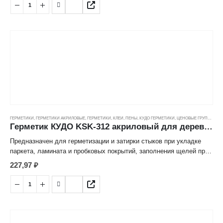
•Высокая эластичность и деформационная подвижность.
•Имеет широкий температурный диапазон эксплуатации: от –60°С
до +50°С.
•На 20-22 погонных метра при диаметре валика 4 мм.
ГЕРМЕТИКИ
,
ГЕРМЕТИКИ АКРИЛОВЫЕ
,
ГЕРМЕТИКИ, КЛЕИ, ПЕНЫ
,
КУДО ГЕРМЕТИКИ
,
ЦЕНОВЫЕ ГРУППЫ
Герметик КУДО KSK-312 акриловый для дерева и паркета серый (0,28л)/заказ
Предназначен для герметизации и затирки стыков при укладке
паркета, ламината и пробковых покрытий, заполнения щелей при
монтаже плинтусов, наличников, деревянных оконных рам и
227,97
₽
подоконников. Применяется для уплотнения соединительных
швов при отделке вагонкой и монтаже перегородок. Подходит для
устранения и маскировки дефектов на любой деревянной
поверхности, где подвижность соединения не превышает 15%.
Для внутренних работ.