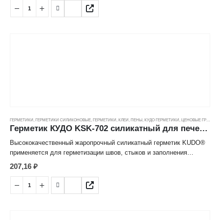
•Высокая эластичность и деформационная подвижность.
•Имеет широкий температурный диапазон эксплуатации: от –60°С
до +50°С.
•На 20-22 погонных метра при диаметре валика 4 мм.
ГЕРМЕТИКИ
,
ГЕРМЕТИКИ СИЛИКОНОВЫЕ
,
ГЕРМЕТИКИ, КЛЕИ, ПЕНЫ
,
КУДО ГЕРМЕТИКИ
,
ЦЕНОВЫЕ ГРУППЫ
Герметик КУДО KSK-702 силикатный для печей и каминов высокотемпературный 1200°С, черный (0,28л)
Высококачественный жаропрочный силикатный герметик KUDO®
применяется для герметизации швов, стыков и заполнения
трещин при монтаже и ремонте каминов, печей, кухонных плит,
207,16
₽
отопительных систем, труб и дымоходов в местах, где важно
обеспечить стойкость к воздействию высоких температур.
Предназначен для внутренних и наружных работ. Обладает
высокой адгезией к бетону, шамотному кирпичу, природному