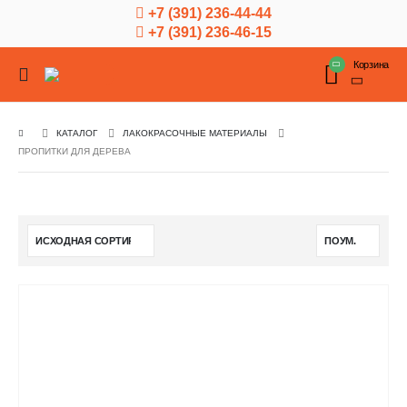
+7 (391) 236-44-44
+7 (391) 236-46-15
Корзина
КАТАЛОГ
ЛАКОКРАСОЧНЫЕ МАТЕРИАЛЫ
ПРОПИТКИ ДЛЯ ДЕРЕВА