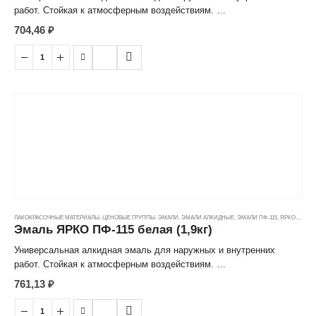
работ. Стойкая к атмосферным воздействиям.
704,46
₽
Преимущества
- Высокие защитные свойства покрытия, благодаря
пентафталевом у лаку, который используется для производства
эмалей ПФ-115 «ЯРКО».
- Широкая цветовая гамма; яркие, насыщенные цвета.
- Покрытие глянцевое.
- Эмаль удобна для нанесения кистью, валиком и
краскораспылителем. Благодаря удобной консистенции, хорошо
распределяется по окрашиваемой поверхности.
ЛАКОКРАСОЧНЫЕ МАТЕРИАЛЫ
,
ЦЕНОВЫЕ ГРУППЫ
,
ЭМАЛИ
,
ЭМАЛИ АЛКИДНЫЕ
,
ЭМАЛИ ПФ-115
,
ЯРКО ЭМАЛИ
Эмаль ЯРКО ПФ-115 белая (1,9кг)
- Полностью укрывает подложку за 2 слоя.
Универсальная алкидная эмаль для наружных и внутренних
- Покрытие обладает хорошей адгезией к металлическим и
работ. Стойкая к атмосферным воздействиям.
деревянным поверхностям.
761,13
₽
Преимущества
- Высушенное покрытие не оказывает вредного воздействия на