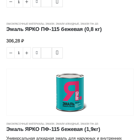
После высыхание образует особо прочное полуматовое покрытие,
стойкое к атмосферным воздействиям и перепадам температур.
ЛАКОКРАСОЧНЫЕ МАТЕРИАЛЫ
,
ЭМАЛИ
,
ЭМАЛИ АЛКИДНЫЕ
,
ЭМАЛИ ПФ-115
Эмаль ЯРКО ПФ-115 бежевая (0,8 кг)
Преимущества
306,28
₽
Сверхпрочная;
Атмосферостойкая;
Для наружных и внутренних работ.
Расход при однослойном покрытии: 1 кг на до 10 м²
Состав: алкидный лак, растворитель, пигмент, функциональные
добавки, сиккатив.
Разбавитель: уайт-спирит, сольвент, скипидар
ЛАКОКРАСОЧНЫЕ МАТЕРИАЛЫ
,
ЭМАЛИ
,
ЭМАЛИ АЛКИДНЫЕ
,
ЭМАЛИ ПФ-115
Эмаль ЯРКО ПФ-115 бежевая (1,9кг)
Универсальная алкидная эмаль для наружных и внутренних