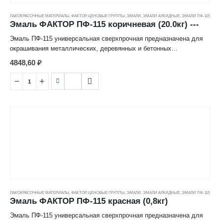
ЛАКОКРАСОЧНЫЕ МАТЕРИАЛЫ
,
ФАКТОР
,
ЦЕНОВЫЕ ГРУППЫ
,
ЭМАЛИ
,
ЭМАЛИ АЛКИДНЫЕ
,
ЭМАЛИ ПФ-115
Расход при однослойном покрытии: 1 кг на до 10 м²
Эмаль ФАКТОР ПФ-115 коричневая (20.0кг) ---
Состав: алкидный лак, растворитель, пигмент, функциональные
Эмаль ПФ-115 универсальная сверхпрочная предназначена для
добавки, сиккатив.
окрашивания металлических, деревянных и бетонных
поверхностей, эксплуатируемых в атмосферных условиях и
4848,60
₽
Разбавитель: уайт-спирит, сольвент, скипидар
внутри помещений (наружные стены, элементы фасадов, скамьи,
ограды, оконные рамы, двери, проемы, подоконники и т. д.)
После высыхание образует особо прочное полуматовое покрытие,
стойкое к атмосферным воздействиям и перепадам температур.
Преимущества
Сверхпрочная;
Атмосферостойкая;
Для наружных и внутренних работ.
ЛАКОКРАСОЧНЫЕ МАТЕРИАЛЫ
,
ФАКТОР
,
ЦЕНОВЫЕ ГРУППЫ
,
ЭМАЛИ
,
ЭМАЛИ АЛКИДНЫЕ
,
ЭМАЛИ ПФ-115
Расход при однослойном покрытии: 1 кг на до 10 м²
Эмаль ФАКТОР ПФ-115 красная (0,8кг)
Состав: алкидный лак, растворитель, пигмент, функциональные
Эмаль ПФ-115 универсальная сверхпрочная предназначена для