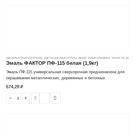
защитных свойств от высоких температур, воды, атмосферных
осадков, агрессивных сред.
Расход: для двухслойного покрытия 220-250 г/м2.
ЛАКОКРАСОЧНЫЕ МАТЕРИАЛЫ
,
ФАКТОР
,
ЦЕНОВЫЕ ГРУППЫ
,
ЭМАЛИ
,
ЭМАЛИ АЛКИДНЫЕ
,
ЭМАЛИ ПФ-115
Эмаль ФАКТОР ПФ-115 белая (1,9кг)
Эмаль ПФ-115 универсальная сверхпрочная предназначена для
окрашивания металлических, деревянных и бетонных
поверхностей, эксплуатируемых в атмосферных условиях и
574,29
₽
внутри помещений (наружные стены, элементы фасадов, скамьи,
ограды, оконные рамы, двери, проемы, подоконники и т. д.)
После высыхание образует особо прочное полуматовое покрытие,
стойкое к атмосферным воздействиям и перепадам температур.
Преимущества