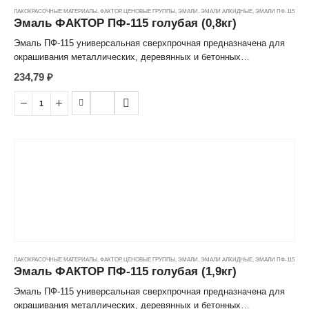
ЛАКОКРАСОЧНЫЕ МАТЕРИАЛЫ
,
ФАКТОР
,
ЦЕНОВЫЕ ГРУППЫ
,
ЭМАЛИ
,
ЭМАЛИ АЛКИДНЫЕ
,
ЭМАЛИ ПФ-115
Расход при однослойном покрытии: 1 кг на до 10 м²
Эмаль ФАКТОР ПФ-115 голубая (0,8кг)
Состав: алкидный лак, растворитель, пигмент, функциональные
Эмаль ПФ-115 универсальная сверхпрочная предназначена для
добавки, сиккатив.
окрашивания металлических, деревянных и бетонных
поверхностей, эксплуатируемых в атмосферных условиях и
234,79
₽
Разбавитель: уайт-спирит, сольвент, скипидар
внутри помещений (наружные стены, элементы фасадов, скамьи,
ограды, оконные рамы, двери, проемы, подоконники и т. д.)
После высыхание образует особо прочное полуматовое покрытие,
стойкое к атмосферным воздействиям и перепадам температур.
Преимущества
Сверхпрочная;
Атмосферостойкая;
Для наружных и внутренних работ.
ЛАКОКРАСОЧНЫЕ МАТЕРИАЛЫ
,
ФАКТОР
,
ЦЕНОВЫЕ ГРУППЫ
,
ЭМАЛИ
,
ЭМАЛИ АЛКИДНЫЕ
,
ЭМАЛИ ПФ-115
Расход при однослойном покрытии: 1 кг на до 10 м²
Эмаль ФАКТОР ПФ-115 голубая (1,9кг)
Состав: алкидный лак, растворитель, пигмент, функциональные
Эмаль ПФ-115 универсальная сверхпрочная предназначена для
добавки, сиккатив.
окрашивания металлических, деревянных и бетонных