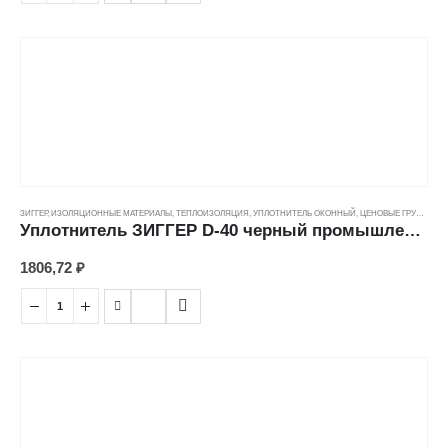
ЗИГГЕР
,
ИЗОЛЯЦИОННЫЕ МАТЕРИАЛЫ
,
ТЕПЛОИЗОЛЯЦИЯ
,
УПЛОТНИТЕЛЬ ОКОННЫЙ
,
ЦЕНОВЫЕ ГРУППЫ
Уплотнитель ЗИГГЕР D-40 черный промышленный (14*12мм)
1806,72
₽