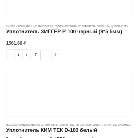
ЗИГГЕР
,
ИЗОЛЯЦИОННЫЕ МАТЕРИАЛЫ
,
ТЕПЛОИЗОЛЯЦИЯ
,
УПЛОТНИТЕЛЬ ОКОННЫЙ
,
ЦЕНОВЫЕ ГРУППЫ
Уплотнитель ЗИГГЕР P-100 черный (9*5,5мм)
1561,60
₽
ИЗОЛЯЦИОННЫЕ МАТЕРИАЛЫ
,
КИМ ТЕК УПЛОТНИТЕЛЬ
,
ТЕПЛОИЗОЛЯЦИЯ
,
УПЛОТНИТЕЛЬ ОКОННЫЙ
,
ЦЕН
Уплотнитель КИМ ТЕК D-100 белый